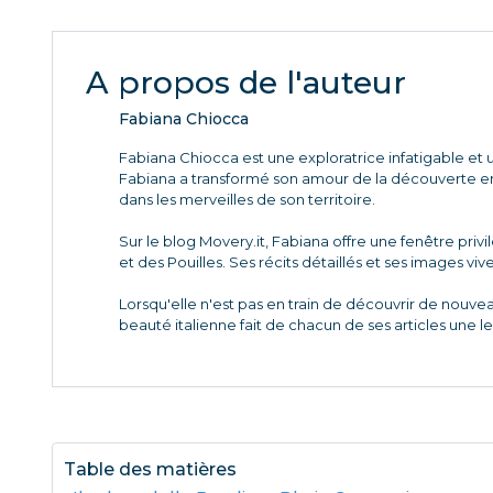
A propos de l'auteur
Fabiana Chiocca
Fabiana Chiocca est une exploratrice infatigable et u
Fabiana a transformé son amour de la découverte en 
dans les merveilles de son territoire.
Sur le blog Movery.it, Fabiana offre une fenêtre priv
et des Pouilles. Ses récits détaillés et ses images viv
Lorsqu'elle n'est pas en train de découvrir de nouve
beauté italienne fait de chacun de ses articles une l
Table des matières