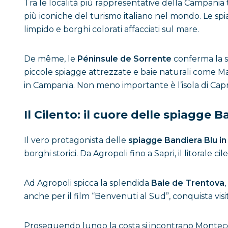
Tra le località più rappresentative della Campania
più iconiche del turismo italiano nel mondo. Le sp
limpido e borghi colorati affacciati sul mare.
De même, le
Péninsule de Sorrente
conferma la s
piccole spiagge attrezzate e baie naturali come Ma
in Campania. Non meno importante è l’isola di Capr
Il Cilento: il cuore delle spiagge 
Il vero protagonista delle
spiagge Bandiera Blu i
borghi storici. Da Agropoli fino a Sapri, il litorale 
Ad Agropoli spicca la splendida
Baie de Trentova
anche per il film “Benvenuti al Sud”, conquista vis
Proseguendo lungo la costa si incontrano Montecor