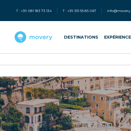
T : +39 081 183 73 134
T : +39 351 55 85 067
info@movery.
DESTINATIONS
EXPÉRIENC