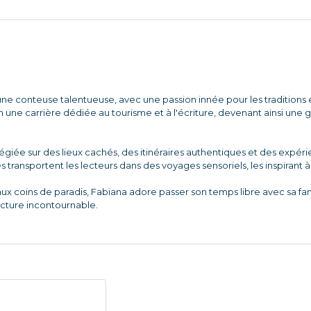
ne conteuse talentueuse, avec une passion innée pour les traditions et
une carrière dédiée au tourisme et à l'écriture, devenant ainsi une
ilégiée sur des lieux cachés, des itinéraires authentiques et des expé
es transportent les lecteurs dans des voyages sensoriels, les inspirant 
aux coins de paradis, Fabiana adore passer son temps libre avec sa f
ecture incontournable.