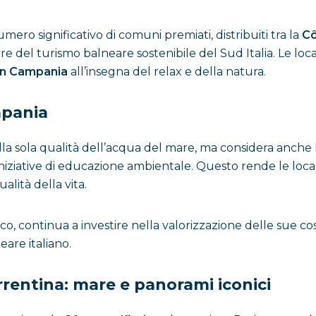
ro significativo di comuni premiati, distribuiti tra la
Cô
ore del turismo balneare sostenibile del Sud Italia. Le l
in Campania
all’insegna del relax e della natura.
mpania
alla sola qualità dell’acqua del mare, ma considera anche 
e le iniziative di educazione ambientale. Questo rende le lo
alità della vita.
, continua a investire nella valorizzazione delle sue cost
eare italiano.
rrentina: mare e panorami iconici