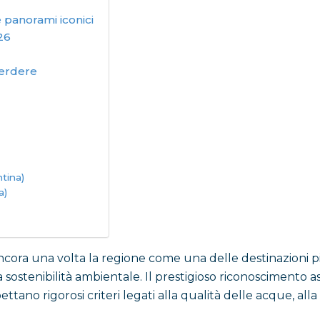
 panorami iconici
26
perdere
tina)
a)
ora una volta la regione come una delle destinazioni pi
alla sostenibilità ambientale. Il prestigioso riconoscimen
tano rigorosi criteri legati alla qualità delle acque, alla 