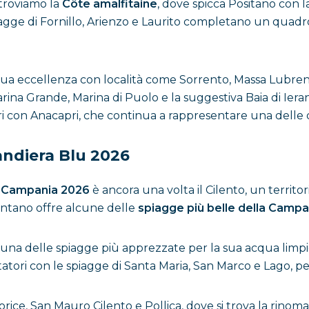
 troviamo la
Côte amalfitaine
, dove spicca Positano con 
iagge di Fornillo, Arienzo e Laurito completano un quadro
ua eccellenza con località come Sorrento, Massa Lubrense
rina Grande, Marina di Puolo e la suggestiva Baia di Iera
i con Anacapri, che continua a rappresentare una delle d
Bandiera Blu 2026
n Campania 2026
è ancora una volta il Cilento, un territ
cilentano offre alcune delle
spiagge più belle della Campa
, una delle spiagge più apprezzate per la sua acqua limpi
itatori con le spiagge di Santa Maria, San Marco e Lago, p
ice, San Mauro Cilento e Pollica, dove si trova la rinom