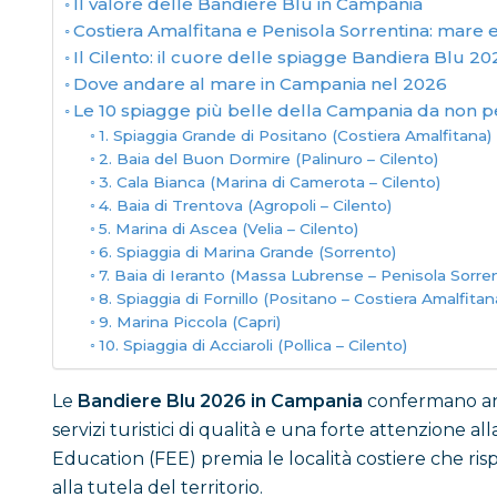
Il valore delle Bandiere Blu in Campania
Costiera Amalfitana e Penisola Sorrentina: mare e
Il Cilento: il cuore delle spiagge Bandiera Blu 20
Dove andare al mare in Campania nel 2026
Le 10 spiagge più belle della Campania da non 
1. Spiaggia Grande di Positano (Costiera Amalfitana)
2. Baia del Buon Dormire (Palinuro – Cilento)
3. Cala Bianca (Marina di Camerota – Cilento)
4. Baia di Trentova (Agropoli – Cilento)
5. Marina di Ascea (Velia – Cilento)
6. Spiaggia di Marina Grande (Sorrento)
7. Baia di Ieranto (Massa Lubrense – Penisola Sorren
8. Spiaggia di Fornillo (Positano – Costiera Amalfitan
9. Marina Piccola (Capri)
10. Spiaggia di Acciaroli (Pollica – Cilento)
Le
Bandiere Blu 2026 in Campania
confermano anc
servizi turistici di qualità e una forte attenzione 
Education (FEE) premia le località costiere che rispet
alla tutela del territorio.