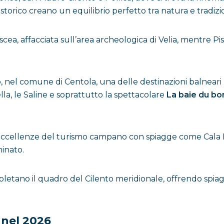
go storico creano un equilibrio perfetto tra natura e tradizi
scea, affacciata sull’area archeologica di Velia, mentre P
 nel comune di Centola, una delle destinazioni balneari p
la, le Saline e soprattutto la spettacolare
La baie du b
ccellenze del turismo campano con spiagge come Cala Bia
inato.
mpletano il quadro del Cilento meridionale, offrendo spia
 nel 2026