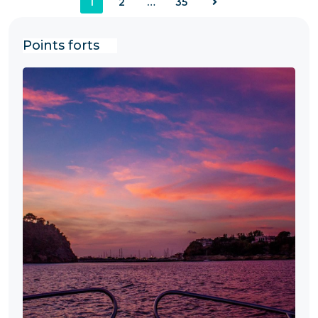
1
2
…
35
Points forts