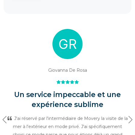
Giovanna De Rosa
Un service impeccable et une
expérience sublime
J'ai réservé par l'intermédiaire de Movery la visite de la
Précédent
Su
mer à l'extérieur en mode privé. J'ai spécifiquement
choisi ce mode parce que nous étions déjà un grand