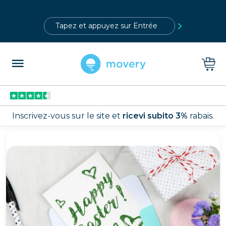
?>
Inscrivez-vous sur le site et
ricevi subito 3%
rabais.