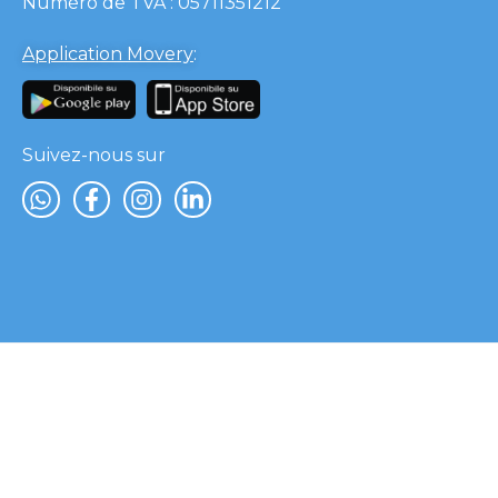
Numéro de TVA : 05711351212
Application Movery
:
Suivez-nous sur