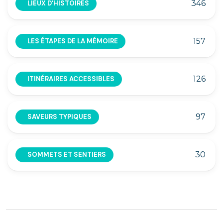
346
LIEUX D'HISTOIRES
157
LES ÉTAPES DE LA MÉMOIRE
126
ITINÉRAIRES ACCESSIBLES
97
SAVEURS TYPIQUES
30
SOMMETS ET SENTIERS