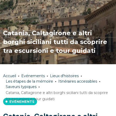
Catania, Caltagirone e altri
borghi siciliani tutti da scoprire
tra escursioni e tour guidati
Accueil
Evénements
Lieux d'histoires
Les étapes de la mémoire
Itinéraires accessibles
Saveurs typiques
Catania, Caltagirone e altri borghi siciliani tutti da scoprire
tra escursioni e tour guidati
EVÉNEMENTS