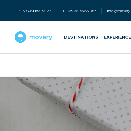
T : +39 081 183 73 134
T : +39 351 55 85 067
info@movery.
DESTINATIONS
EXPÉRIENC