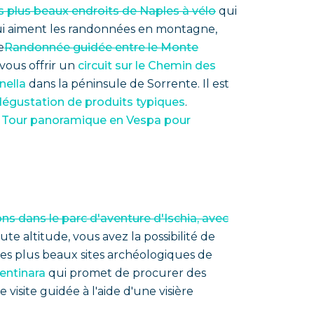
es plus beaux endroits de Naples à vélo
qui
 qui aiment les randonnées en montagne,
e
Randonnée guidée entre le Monte
vous offrir un
circuit sur le Chemin des
nella
dans la péninsule de Sorrente. Il est
égustation de produits typiques
.
n
Tour panoramique en Vespa pour
ns dans le parc d'aventure d'Ischia, avec
ute altitude, vous avez la possibilité de
des plus beaux sites archéologiques de
rentinara
qui promet de procurer des
isite guidée à l'aide d'une visière