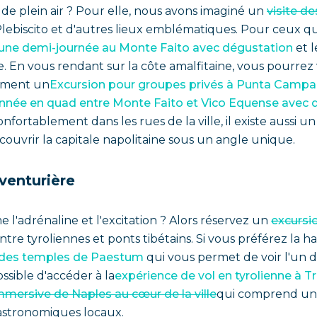
s de plein air ? Pour elle, nous avons imaginé un
visite d
l Plebiscito et d'autres lieux emblématiques. Pour ceux
'une demi-journée au Monte Faito avec dégustation
et l
. En vous rendant sur la côte amalfitaine, vous pourrez 
ement un
Excursion pour groupes privés à Punta Campa
nnée en quad entre Monte Faito et Vico Equense avec d
nfortablement dans les rues de la ville, il existe aussi u
ouvrir la capitale napolitaine sous un angle unique.
venturière
'adrénaline et l'excitation ? Alors réservez un
excursio
ntre tyroliennes et ponts tibétains. Si vous préférez la ha
s des temples de Paestum
qui vous permet de voir l'un 
ssible d'accéder à la
expérience de vol en tyrolienne à T
immersive de Naples au cœur de la ville
qui comprend une v
gastronomiques locaux.