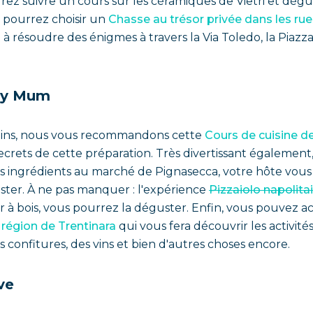
ez suivre un cours sur les céramiques de Vietri et dégus
s pourrez choisir un
Chasse au trésor privée dans les rue
à résoudre des énigmes à travers la Via Toledo, la Piazz
edy Mum
s mains, nous vous recommandons cette
Cours de cuisine d
crets de cette préparation. Très divertissant également,
 les ingrédients au marché de Pignasecca, votre hôte vou
ster. À ne pas manquer : l'expérience
Pizzaiolo napolitai
our à bois, vous pourrez la déguster. Enfin, vous pouvez 
a région de Trentinara
qui vous fera découvrir les activité
s confitures, des vins et bien d'autres choses encore.
ve