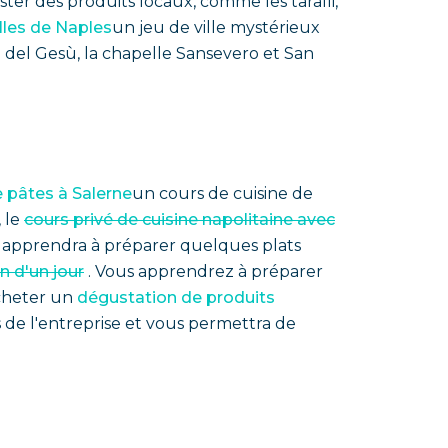
ter des produits locaux, comme les taralli,
lles de Naples
un jeu de ville mystérieux
a del Gesù, la chapelle Sansevero et San
e pâtes à Salerne
un cours de cuisine de
 le
cours privé de cuisine napolitaine avec
s apprendra à préparer quelques plats
n d'un jour
. Vous apprendrez à préparer
acheter un
dégustation de produits
s de l'entreprise et vous permettra de