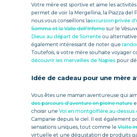
Votre mère est sportive et aime les activité
permet de voir la Mergellina, la Piazza de
nous vous conseillons la
excursion privée d
Somma et la Valle dell'Inferno
sur le Vésuve
Dieux au départ de Sorrente
ou alternativ
également intéressant de noter que
rando
Toutefois, si votre mère souhaite voyager co
découvrir les merveilles de Naples
pour déc
Idée de cadeau pour une mère a
Vous êtes une maman aventureuse qui aime l
des parcours d'aventure en pleine nature
e
choisir une
Vol en montgolfière au-dessu
Campanie depuis le ciel. Il est également po
sensations uniques, tout comme le
Visite 
virtuelle et une dégustation de produits 