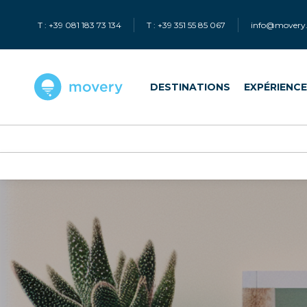
T : +39 081 183 73 134
T : +39 351 55 85 067
info@movery.
DESTINATIONS
EXPÉRIENC