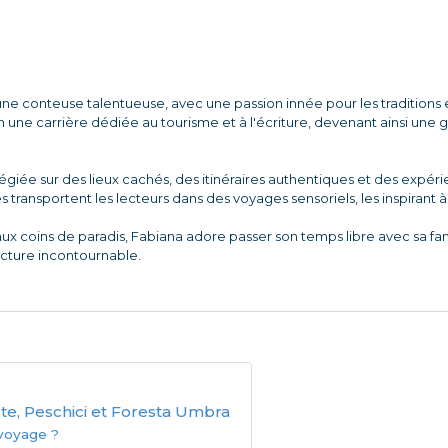
ne conteuse talentueuse, avec une passion innée pour les traditions et
une carrière dédiée au tourisme et à l'écriture, devenant ainsi une
ilégiée sur des lieux cachés, des itinéraires authentiques et des expé
es transportent les lecteurs dans des voyages sensoriels, les inspirant 
aux coins de paradis, Fabiana adore passer son temps libre avec sa f
ecture incontournable.
ste, Peschici et Foresta Umbra
voyage ?