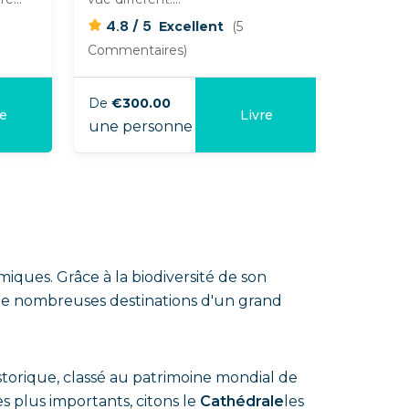
/
/
4.8
5
4.7
Excellent
(5
Commentaires)
Comment
De
€300.00
De
€105
re
Livre
une personne
une per
miques. Grâce à la biodiversité de son
re de nombreuses destinations d'un grand
historique, classé au patrimoine mondial de
s plus importants, citons le
Cathédrale
les