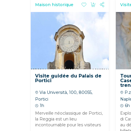
Maison historique
Visit
Visite guidée du Palais de
Tour
Portici
Case
tren
o a
Via Università, 100, 80055,
P.z
Portici
Napl
1h
6h
Merveille néoclassique de Portici,
Expl
la Reggia est un lieu
di Ca
incontournable pour les visiteurs
au dé
...
billets