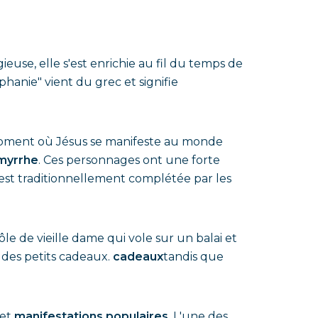
igieuse, elle s'est enrichie au fil du temps de
hanie" vient du grec et signifie
.
e moment où Jésus se manifeste au monde
myrrhe
. Ces personnages ont une forte
est traditionnellement complétée par les
le de vieille dame qui vole sur un balai et
t des petits cadeaux.
cadeaux
tandis que
et
manifestations populaires
. L'une des