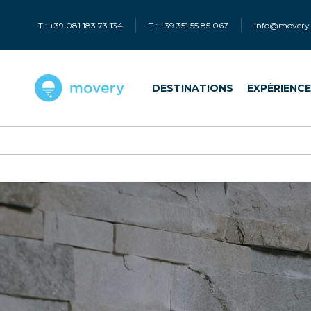
T : +39 081 183 73 134
T : +39 351 55 85 067
info@movery.
DESTINATIONS
EXPÉRIENC