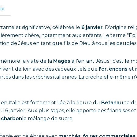
ie
tante et significative, célébrée le
6 janvier
. D'origine rel
ulièrement chère, notamment aux enfants. Le terme "Épip
élation de Jésus en tant que fils de Dieu à tous les peuples
mémore la visite de la
Mages
à l'enfant Jésus : c'est l
rrivent de loin avec des cadeaux tels que
l'or
,
encens
et
tés dans les crèches italiennes. La crèche elle-même n'
e en Italie est fortement liée à la figure du
Befana
une drô
au 6 janvier. Aux plus sages, elle apporte des friandises e
s
charbon
le mélange de sucre.
phanie est célébrée avec
marchés
,
foires commerciales