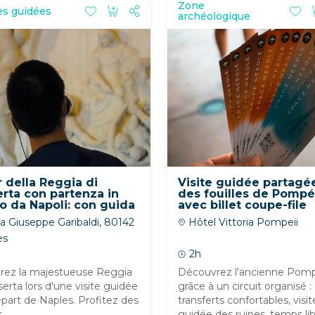
Zone
es guidées
archéologique
 della Reggia di
Visite guidée partagé
rta con partenza in
des fouilles de Pompé
o da Napoli: con guida
avec billet coupe-file
udioguida
inclus - Départ de Po
a Giuseppe Garibaldi, 80142
Hôtel Vittoria Pompeii
es
2h
orez la majestueuse Reggia
Découvrez l'ancienne Pom
serta lors d'une visite guidée
grâce à un circuit organisé :
part de Naples. Profitez des
transferts confortables, visit
...
guidée des ruines, temps libr