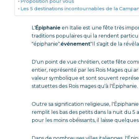
Proposition pour vous
Les 5 destinations incontournables de la Campan
L'
Épiphanie
en Italie est une fête très impor
traditions populaires qui la rendent partic
"épiphanie".
événement
"Il s'agit de la rév
D'un point de vue chrétien, cette fête com
entier, représenté par les Rois Mages qui a
valeur symbolique et sont souvent représen
statuettes des Rois mages qu'à l'Épiphanie.
Outre sa signification religieuse, l'Épiphani
remplit les bas des petits dans la nuit du 5 
pour les moins obéissants, il laisse quelque
Dans de nombreuses villes italiennes, l'Épi