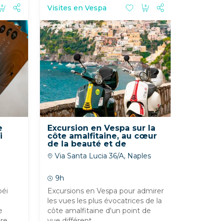
Visites 
Visites en Vespa
transpor
e
Excursion en Vespa sur la
Excurs
i
côte amalfitaine, au cœur
Rome : 
de la beauté et de
entrée
mpéi
l'histoire, au départ de
Via Santa Lucia 36/A, Naples
à Viale
Naples
Rome
9h
9h
péi
Excursions en Vespa pour admirer
Découvr
les vues les plus évocatrices de la
Rome : v
e
côte amalfitaine d'un point de
des théât
e...
vue différent....