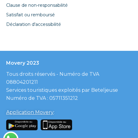
Clause de non-responsabilité
Satisfait ou remboursé
Déclaration d'accessibilité
Movery 2023
Tous droits réservés - Numéro de TVA
08804201211
Services touristiques exploités par Beteljeuse
Numéro de TVA : 05711351212
Application Movery
: