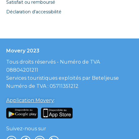
Satisfait ou remboursé
Déclaration d'accessibilité
Movery 2023
Tous droits réservés - Numéro de TVA
08804201211
Services touristiques exploités par Beteljeuse
Numéro de TVA : 05711351212
Application Movery
:
Suivez-nous sur