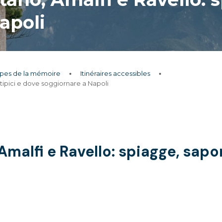
apoli
apes de la mémoire
Itinéraires accessibles
i tipici e dove soggiornare a Napoli
Amalfi e Ravello: spiagge, sapo