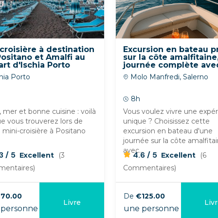
croisière à destination
Excursion en bateau p
ositano et Amalfi au
sur la côte amalfitaine
rt d'Ischia Porto
journée complète ave
apéritif, au départ de
hia Porto
Molo Manfredi, Salerno
Salerne et d'autres po
8h
l, mer et bonne cuisine : voilà
Vous voulez vivre une expé
e vous trouverez lors de
unique ? Choisissez cette
 mini-croisière à Positano
excursion en bateau d'une
journée sur la côte amalfita
avec...
/
/
.3
5
4.6
5
Excellent
(3
Excellent
(6
entaires)
Commentaires)
70.00
De
€125.00
Livre
Liv
personne
une personne