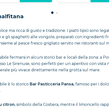
malfitana
ice ma ricca di gusto e tradizione. I piatti tipici sono le
mare e gli spaghetti alle vongole, preparati con ingredienti
insieme al pesce fresco grigliato servito nei ristoranti sul 
bile fermarsi in alcuni storici bar e locali della zona: a Po
esso Le Sirenuse, sono perfetti per un aperitivo con vist
erale più vivace direttamente nella grotta sul mare.
ile è lo storico
Bar Pasticceria Pansa,
famoso per i dolci 
.
u citron
, simbolo della Costiera, mentre il limoncello rap