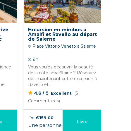
rivé
Excursion en minibus à
Excurs
,
Amalfi et Ravello au départ
à Capri
c
de Salerne
départ 
apériti
Place Vittorio Veneto à Salerne
Via Ma
rts
8h
7h 30
rience
Vous voulez découvrir la beauté
Vous sou
de la côte amalfitaine ? Réservez
ou Capri
dès maintenant cette excursion à
une excu
ine
Ravello et...
départ d'
/
/
4.6
5
4.9
Excellent
(5
Commentaires)
Comment
De
€159.00
De
€181
re
Livre
une personne
une per