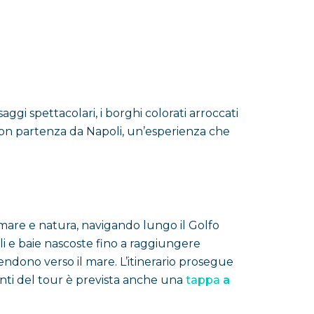
ggi spettacolari, i borghi colorati arroccati
a con partenza da Napoli, un’esperienza che
a mare e natura, navigando lungo il Golfo
i e baie nascoste fino a raggiungere
cendono verso il mare. L’itinerario prosegue
anti del tour è prevista anche una
tappa
a