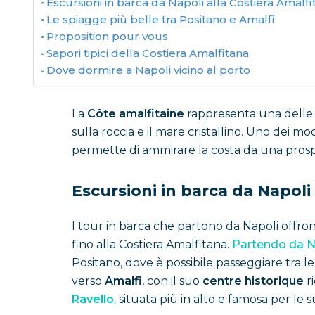
Escursioni in barca da Napoli alla Costiera Amalfi
Le spiagge più belle tra Positano e Amalfi
Proposition pour vous
Sapori tipici della Costiera Amalfitana
Dove dormire a Napoli vicino al porto
La
Côte amalfitaine
rappresenta una delle de
sulla roccia e il mare cristallino. Uno dei m
permette di ammirare la costa da una prospe
Escursioni in barca da Napoli
I tour in barca che partono da Napoli offron
fino alla Costiera Amalfitana.
Partendo da N
Positano, dove è possibile passeggiare tra l
verso
Amalfi
, con il suo
centre historique
ri
Ravello
,
situata più in alto e famosa per le 