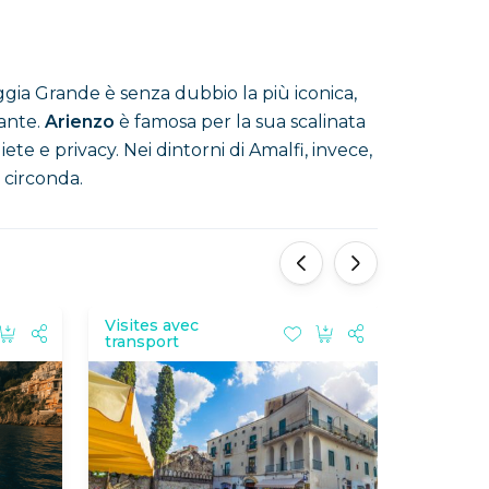
ggia Grande è senza dubbio la più iconica,
sante.
Arienzo
è famosa per la sua scalinata
ete e privacy. Nei dintorni di Amalfi, invece,
 circonda.
'
'
Visites avec
Excursi
transport
bateau