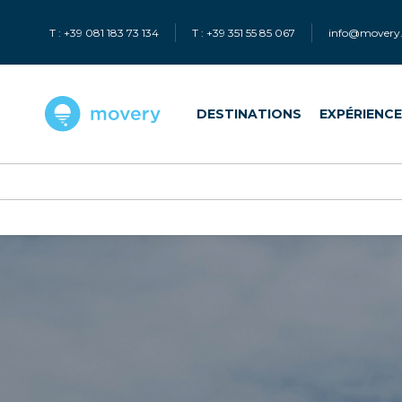
T : +39 081 183 73 134
T : +39 351 55 85 067
info@movery.
DESTINATIONS
EXPÉRIENC