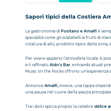
Sapori tipici della Costiera A
La gastronomia di
Positano e Amalfi
è sempl
specialità come gli scialatielli ai frutti di 
colatura di alici, prodotto tipico della zona, 
Per vivere appieno l’atmosfera locale, è possi
e il raffinato
Aldo’s Bar
, entrambi situati pr
Music on the Rocks offrono un’esperienza s
Annonce
Amalfi,
invece, una tappa imperdib
una pausa nel cuore della piazza principale
Tra i dolci spicca proprio la celebre
délice a