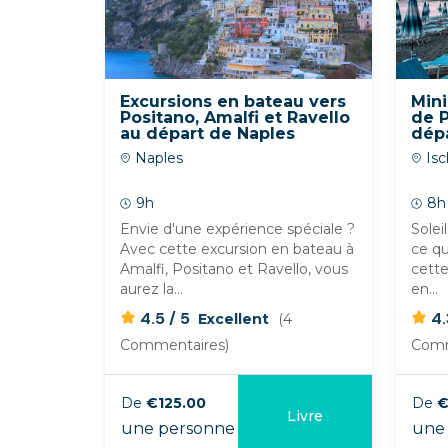
Excursions en bateau vers
Mini
Positano, Amalfi et Ravello
de P
au départ de Naples
dépa
Naples
Isc
9h
8h
Envie d'une expérience spéciale ?
Solei
Avec cette excursion en bateau à
ce qu
Amalfi, Positano et Ravello, vous
cette
aurez la...
en...
/
4.5
5
4
Excellent
(4
Commentaires)
Comm
De
€125.00
De
€
Livre
une personne
une 