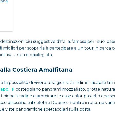
tana
stinazioni più suggestive d’Italia, famosa per i suoi paesa
odi migliori per scoprirla è partecipare a un tour in barc
ttiva unica e privilegiata.
 alla Costiera Amalfitana
o la possibilità di vivere una giornata indimenticabile tr
apoli s
i costeggiano panorami mozzafiato, grotte natural
e tipiche stradine e ammirare le case color pastello che s
cco di fascino e il celebre Duomo, mentre in alcune vari
sue viste panoramiche spettacolari sulla costa.