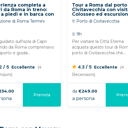
rienza completa a
Tour a Roma dal porto
i da Roma in treno:
Civitavecchia con visit
 a piedi e in barca con
Colosseo ed escursio
a e transfer inclusi
nella capitale in auto
zione di Roma Termini
Porto di Civitavecchia
h
9h
uidato sull’isola di Capri
Per visitare la Città Eterna
endo da Roma comprensivo
acquista questo tour di Rom
sporto e guida...
porto di Civitavecchia che...
/
/
.2
5
4.3
5
Eccellente
(4
Eccellente
(4
sioni)
Recensioni)
234.00
da
€249.00
Prenota
Pren
sona
a persona