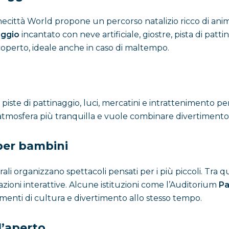
città World propone un percorso natalizio ricco di anima
laggio
incantato con neve artificiale, giostre, pista di patti
operto, ideale anche in caso di maltempo.
re piste di pattinaggio, luci, mercatini e intrattenimento p
’atmosfera più tranquilla e vuole combinare divertimento 
 per bambini
ali organizzano spettacoli pensati per i più piccoli. Tra qu
ioni interattive. Alcune istituzioni come l’Auditorium
Pa
omenti di cultura e divertimento allo stesso tempo.
ll’aperto