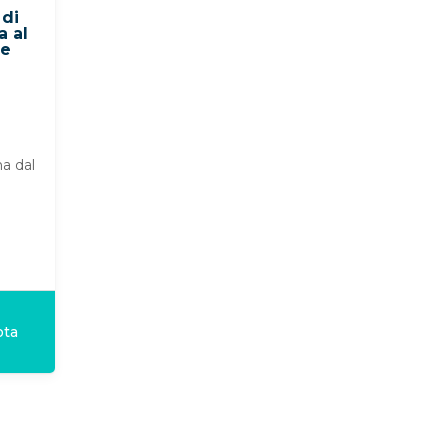
 di
a al
ne
a dal
ota