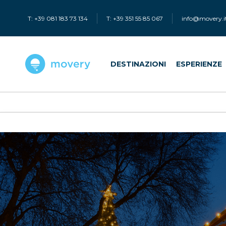
T: +39 081 183 73 134
T: +39 351 55 85 067
info@movery.i
DESTINAZIONI
ESPERIENZE