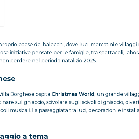
proprio paese dei balocchi, dove luci, mercatini e villaggi
se iniziative pensate per le famiglie, tra spettacoli, labor
 non perdere nel periodo natalizio 2025.
hese
Villa Borghese ospita
Christmas World,
un grande villagg
re sul ghiaccio, scivolare sugli scivoli di ghiaccio, divertir
oli musicali. La passeggiata tra luci, decorazioni e insta
llaggio a tema