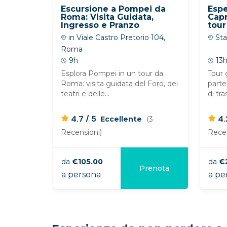
Escursione a Pompei da
Espe
Roma: Visita Guidata,
Capr
Ingresso e Pranzo
tour
guid
in Viale Castro Pretorio 104,
Sta
Roma
9h
13
Esplora Pompei in un tour da
Tour g
Roma: visita guidata del Foro, dei
part
teatri e delle...
di tra
/
4.7
5
4
Eccellente
(3
Recensioni)
Recen
da
€105.00
da
€
Prenota
a persona
a per