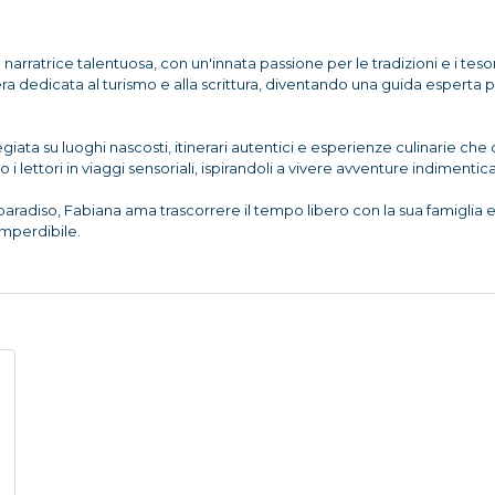
arratrice talentuosa, con un'innata passione per le tradizioni e i teso
era dedicata al turismo e alla scrittura, diventando una guida esperta
legiata su luoghi nascosti, itinerari autentici e esperienze culinarie c
i lettori in viaggi sensoriali, ispirandoli a vivere avventure indimenticab
adiso, Fabiana ama trascorrere il tempo libero con la sua famiglia e g
imperdibile.