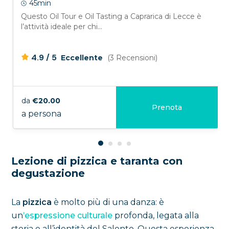
45min
Questo Oil Tour e Oil Tasting a Caprarica di Lecce è
l’attività ideale per chi...
/
4.9
5
Eccellente
(3 Recensioni)
da
€20.00
Prenota
a persona
Lezione di pizzica e taranta con
degustazione
La
pizzica
è molto più di una danza: è
un
’espressione culturale
profonda, legata alla
storia e all’identità del Salento. Questa esperienza