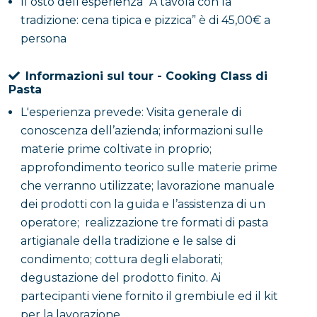
Il osto dell'esperienza “A tavola con la
A tavola con la tradizione: cena tipica e
pizzica
tradizione: cena tipica e pizzica” è di 45,00€ a
persona
La serata prevede una cena con menù tipico della
Informazioni sul tour - Cooking Class di
tradizione culinaria del Salento, articolato in cinque
Pasta
portate e accompagnato da un calice di benvenuto
L'esperienza prevede: Visita generale di
di vino rosato. L’esperienza sarà arricchita da un
conoscenza dell’azienda; informazioni sulle
coinvolgente intrattenimento musicale con un
materie prime coltivate in proprio;
gruppo di musica tradizionale salentina e ballerini di
approfondimento teorico sulle materie prime
pizzica, che contribuiranno a ricreare l’atmosfera
che verranno utilizzate; lavorazione manuale
autentica del territorio.
dei prodotti con la guida e l’assistenza di un
operatore; realizzazione tre formati di pasta
artigianale della tradizione e le salse di
condimento; cottura degli elaborati;
degustazione del prodotto finito. Ai
partecipanti viene fornito il grembiule ed il kit
per la lavorazione