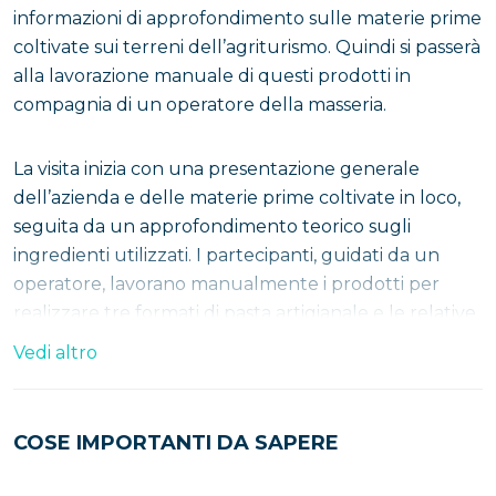
informazioni di approfondimento sulle materie prime
coltivate sui terreni dell’agriturismo. Quindi si passerà
alla lavorazione manuale di questi prodotti in
compagnia di un operatore della masseria.
La visita inizia con una presentazione generale
dell’azienda e delle materie prime coltivate in loco,
seguita da un approfondimento teorico sugli
ingredienti utilizzati. I partecipanti, guidati da un
operatore, lavorano manualmente i prodotti per
realizzare tre formati di pasta artigianale e le relative
salse di condimento. Dopo la fase di cottura, si
Vedi altro
procede alla degustazione del prodotto finito.
Durante l’esperienza, vengono forniti grembiule e kit
per la lavorazione.
COSE IMPORTANTI DA SAPERE
Alla scoperta della Frisa Salentina: tradizione,