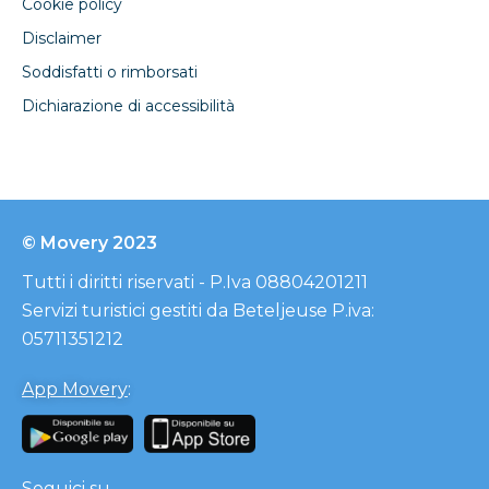
Cookie policy
Disclaimer
Soddisfatti o rimborsati
Dichiarazione di accessibilità
© Movery 2023
Tutti i diritti riservati - P.Iva 08804201211
Servizi turistici gestiti da Beteljeuse P.iva:
05711351212
App Movery
:
Seguici su