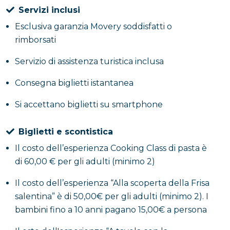
creatività e degustazione
Servizi inclusi
Esclusiva garanzia Movery soddisfatti o
L’esperienza prevede una visita introduttiva
rimborsati
all’azienda, durante la quale vengono illustrate le
materie prime coltivate in proprio, seguita da un
Servizio di assistenza turistica inclusa
approfondimento teorico dedicato alla Frisa
Consegna biglietti istantanea
salentina, alla sua storia e alla sua versatilità. I
partecipanti, guidati da un operatore, prendono poi
Si accettano biglietti su smartphone
parte a un laboratorio pratico che li coinvolge nella
lavorazione manuale e nella cottura dei prodotti,
Biglietti e scontistica
fino alla realizzazione di un menù che spazia dalla
Il costo dell’esperienza Cooking Class di pasta è
frisa tradizionale a varianti originali e creative, sia
di 60,00 € per gli adulti (minimo 2)
salate che dolci. L’attività si conclude con la
degustazione delle preparazioni e con la consegna di
Il costo dell’esperienza “Alla scoperta della Frisa
grembiule e kit da lavoro forniti a ciascun
salentina” è di 50,00€ per gli adulti (minimo 2). I
partecipante.
bambini fino a 10 anni pagano 15,00€ a persona