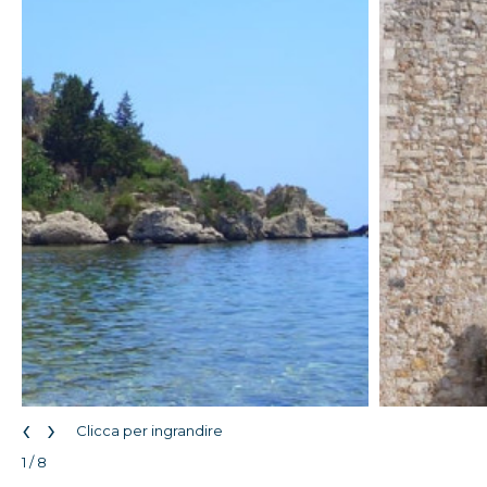
‹
›
Clicca per ingrandire
1 / 8