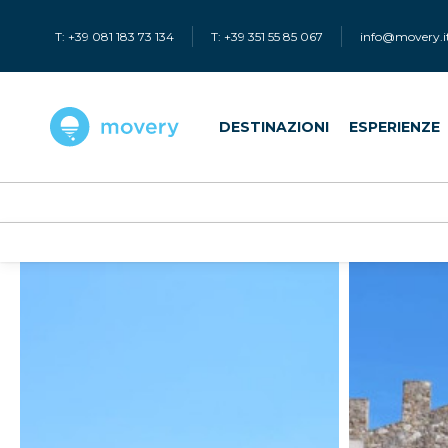
T: +39 081 183 73 134
T: +39 351 55 85 067
info@movery.i
DESTINAZIONI
ESPERIENZE