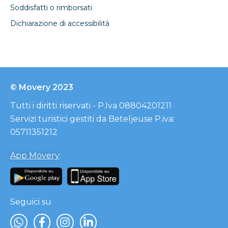
Soddisfatti o rimborsati
Dichiarazione di accessibilità
© Movery 2023
Tutti i diritti riservati - P.Iva 08804201211
Servizi turistici gestiti da Beteljeuse P.iva:
05711351212
App Movery
:
Seguici su