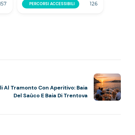
157
126
PERCORSI ACCESSIBILI
i Al Tramonto Con Aperitivo: Baia
Del Saùco E Baia Di Trentova