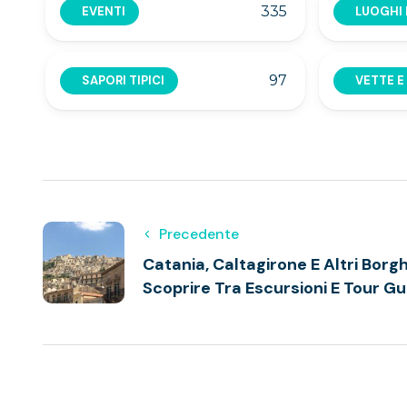
335
EVENTI
LUOGHI 
97
SAPORI TIPICI
VETTE E
Precedente
Catania, Caltagirone E Altri Borghi
Scoprire Tra Escursioni E Tour Gu