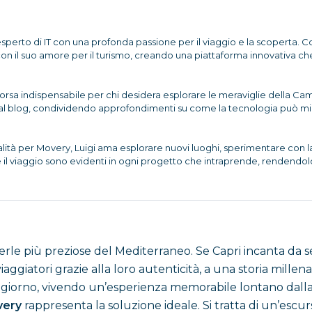
esperto di IT con una profonda passione per il viaggio e la scoperta. C
il suo amore per il turismo, creando una piattaforma innovativa che 
sorsa indispensabile per chi desidera esplorare le meraviglie della Cam
al blog, condividendo approfondimenti su come la tecnologia può migli
tà per Movery, Luigi ama esplorare nuovi luoghi, sperimentare con la 
e il viaggio sono evidenti in ogni progetto che intraprende, rendendol
rle più preziose del Mediterraneo. Se Capri incanta da 
aggiatori grazie alla loro autenticità, a una storia millena
 giorno, vivendo un’esperienza memorabile lontano dalla c
ery
rappresenta la soluzione ideale. Si tratta di un’escur