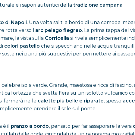
lturale e i sapori autentici della
tradizione campana
.
o di Napoli
. Una volta saliti a bordo di una comoda imbarca
e rotta verso l’
arcipelago flegreo
. La prima tappa del v
mare, la vista sulla
Corricella
si rivela semplicemente in
di
colori pastello
che si specchiano nelle acque tranquill
se soste nei punti più suggestivi per permettere ai passe
la celebre isola verde. Grande, maestosa e ricca di fascino, 
ntica fortezza che svetta fiera su un isolotto vulcanico c
si fermerà nelle
calette più belle e riparate
, spesso
acces
semplicemente prendere il sole sul ponte.
 è il
pranzo a bordo
, pensato per far assaporare la vera
 cullati dalle onde, circondati da un panorama mozzafia