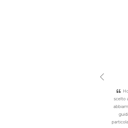
Previous
Ho
scelto
abbiamo
guid
particol