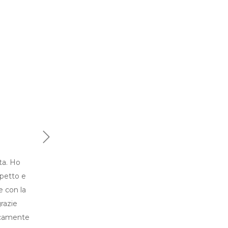
Next
ta. Ho
petto e
e con la
razie
ticamente