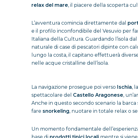
relax del mare
, il piacere della scoperta cu
L’avventura comincia direttamente dal
port
e il profilo inconfondibile del Vesuvio per far
Italiana della Cultura. Guardando l’isola dal 
naturale di case di pescatori dipinte con cal
lungo la costa, il capitano effettuerà diver
nelle acque cristalline dell’isola.
La navigazione prosegue poi verso
Ischia
, 
spettacolare del
Castello Aragonese
, un’a
Anche in questo secondo scenario la barca 
fare
snorkeling
, nuotare in totale relax o 
Un momento fondamentale dell’esperienza
base di
prodotti tipici locali
mentre si viene