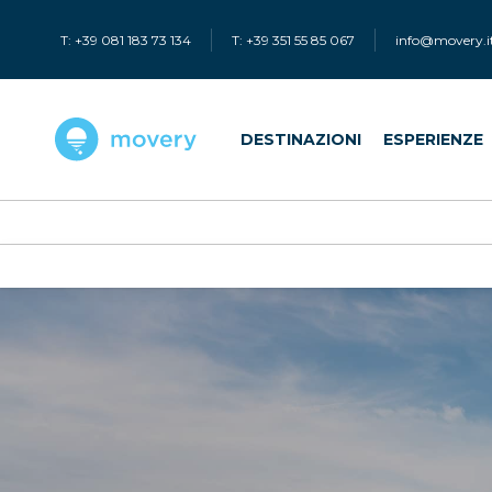
T: +39 081 183 73 134
T: +39 351 55 85 067
info@movery.i
DESTINAZIONI
ESPERIENZE