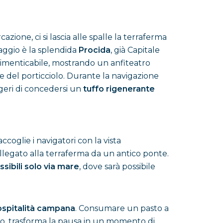
zione, ci si lascia alle spalle la terraferma
iaggio è la splendida
Procida
, già Capitale
dimenticabile, mostrando un anfiteatro
e del porticciolo. Durante la navigazione
ggeri di concedersi un
tuffo rigenerante
accoglie i navigatori con la vista
ollegato alla terraferma da un antico ponte.
sibili solo via mare
, dove sarà possibile
ospitalità campana
. Consumare un pasto a
to, trasforma la pausa in un momento di