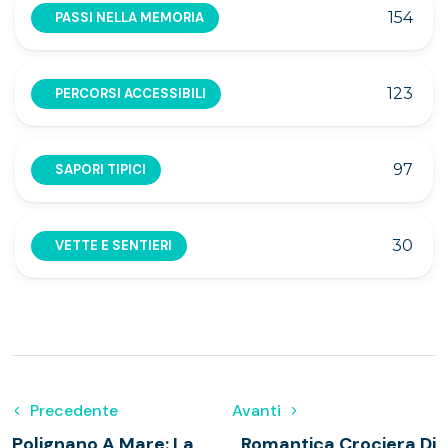
154
PASSI NELLA MEMORIA
123
PERCORSI ACCESSIBILI
97
SAPORI TIPICI
30
VETTE E SENTIERI
Precedente
Avanti
Polignano A Mare: La
Romantica Crociera Di