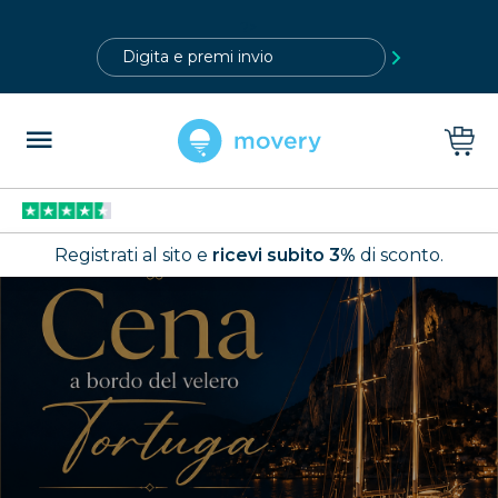
?>
Registrati al sito e
ricevi subito 3%
di sconto.