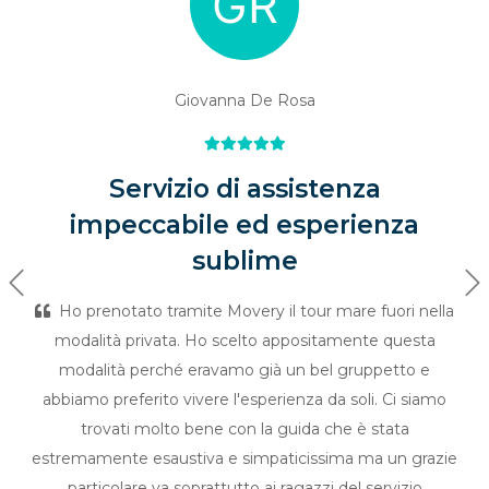
Giovanna De Rosa
Servizio di assistenza
impeccabile ed esperienza
sublime
Previous
Ne
Ho prenotato tramite Movery il tour mare fuori nella
modalità privata. Ho scelto appositamente questa
modalità perché eravamo già un bel gruppetto e
abbiamo preferito vivere l'esperienza da soli. Ci siamo
trovati molto bene con la guida che è stata
estremamente esaustiva e simpaticissima ma un grazie
particolare va soprattutto ai ragazzi del servizio