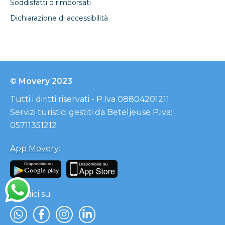
Soddisfatti o rimborsati
Dichiarazione di accessibilità
© Movery 2023
Tutti i diritti riservati - P.Iva 08804201211
Servizi turistici gestiti da Beteljeuse P.iva:
05711351212
App Movery
:
Seguici su