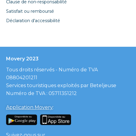
Clause de non-responsabilité
Satisfait ou remboursé
Déclaration d'accessibilité
Movery 2023
Tous droits réservés - Numéro de TVA
08804201211
Services touristiques exploités par Beteljeuse
Numéro de TVA : 05711351212
Application Movery
:
Suivez-nous sur