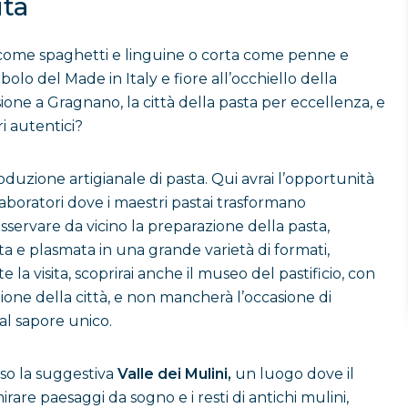
ità
a come spaghetti e linguine o corta come penne e
bolo del Made in Italy e fiore all’occhiello della
ne a Gragnano, la città della pasta per eccellenza, e
ri autentici?
oduzione artigianale di pasta. Qui avrai l’opportunità
ri laboratori dove i maestri pastai trasformano
osservare da vicino la preparazione della pasta,
ta e plasmata in una grande varietà di formati,
 la visita, scoprirai anche il museo del pastificio, con
one della città, e non mancherà l’occasione di
al sapore unico.
rso la suggestiva
Valle dei Mulini,
un luogo dove il
re paesaggi da sogno e i resti di antichi mulini,