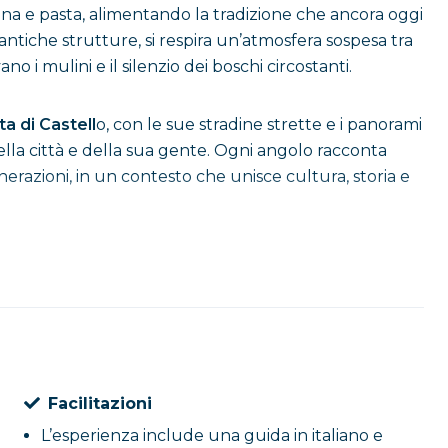
arina e pasta, alimentando la tradizione che ancora oggi
iche strutture, si respira un’atmosfera sospesa tra
o i mulini e il silenzio dei boschi circostanti.
a di Castell
o, con le sue stradine strette e i panorami
ella città e della sua gente. Ogni angolo racconta
nerazioni, in un contesto che unisce cultura, storia e
sibile pranzare in un ristorante tipico del territorio,
di artigianali più autentici.
, ogni portata sarà un’esperienza sensoriale che unisce
le questa gita a Gragnano. Un viaggio che celebra la
enza italiana amata in tutto il mondo.
Facilitazioni
L’esperienza include una guida in italiano e