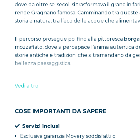
dove da oltre sei secoli si trasformava il grano in f
rende Gragnano famosa. Camminando tra queste ant
storia e natura, tra l’eco delle acque che alimentavan
Il percorso prosegue poi fino alla pittoresca
borgat
mozzafiato, dove si percepisce l’anima autentica d
storie antiche e tradizioni che si tramandano da ge
bellezza paesaggistica.
A conclusione di questa giornata immersiva, sarà pos
Vedi altro
assaporando piatti di pasta preparati secondo i meto
Dalla scelta degli ingredienti alla cottura perfetta
COSE IMPORTANTI DA SAPERE
gusto, tradizione e storia, rendendo indimenticabi
pasta in tutte le sue forme, raccontando un’eccell
Servizi inclusi
Esclusiva garanzia Movery soddisfatti o