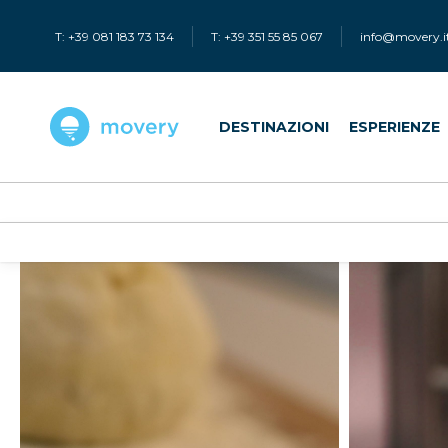
T: +39 081 183 73 134
T: +39 351 55 85 067
info@movery.i
DESTINAZIONI
ESPERIENZE