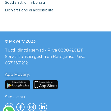
Soddisfatti o rimborsati
Dichiarazione di accessibilità
© Movery 2023
Tutti i diritti riservati - P.Iva 08804201211
Servizi turistici gestiti da Beteljeuse P.iva:
05711351212
App Movery
:
Seguici su