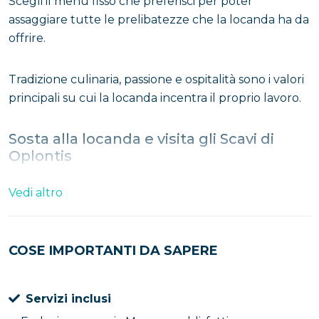
Scegli il menu fisso che preferisci per poter
assaggiare tutte le prelibatezze che la locanda ha da
offrire.
Tradizione culinaria, passione e ospitalità sono i valori
principali su cui la locanda incentra il proprio lavoro.
Sosta alla locanda e visita gli Scavi di
Oplontis
Prima o dopo aver pranzato o cenato, ti consigliamo
Vedi altro
anche di visitare i vicini scavi di Oplontis, di cui è
visitabile la famosa
Villa di Poppea
. Si pensa che
questa zona un tempo sia stata una sorta di frazione
COSE IMPORTANTI DA SAPERE
periferica di Pompei, e non una vera e propria città a
sé stante.
Servizi inclusi