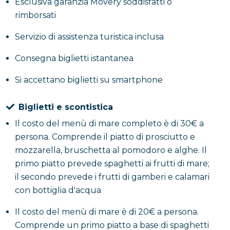
Esclusiva garanzia Movery soddisfatti o
L’area archeologica comprende due ville, di cui al
rimborsati
momento è visitabile solo quella sopra citata. La
villa
di Poppea Sabina
, seconda moglie di Nerone, è stata
Servizio di assistenza turistica inclusa
riconosciuta
patrimonio dell’UNESCO
. Si tratta di
un’ampia struttura residenziale molto,
Consegna biglietti istantanea
comprendente anche un
complesso termale
e
Si accettano biglietti su smartphone
meravigliosi
affreschi
.
Biglietti e scontistica
All’interno della seconda villa, invece, probabilmente
Il costo del menù di mare completo è di 30€ a
appartenente a Lucius Crassius Tertius, sono stati
persona. Comprende il piatto di prosciutto e
riportati alla luce ingenti quantità di gioielli e
mozzarella, bruschetta al pomodoro e alghe. Il
monete, oltre che i resti di 54 vittime che si erano
primo piatto prevede spaghetti ai frutti di mare;
rifugiate all’interno della struttura durante
il secondo prevede i frutti di gamberi e calamari
l’eruzione.
con bottiglia d'acqua
Il sito è aperto tutti i giorni tranne il martedì dalle
Il costo del menù di mare è di 20€ a persona.
9:00 alle 19:00 con ultimo ingresso alle ore 17:30.
Comprende un primo piatto a base di spaghetti