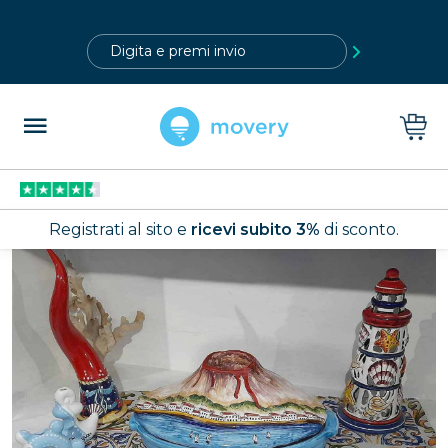
?>
Registrati al sito e
ricevi subito 3%
di sconto.