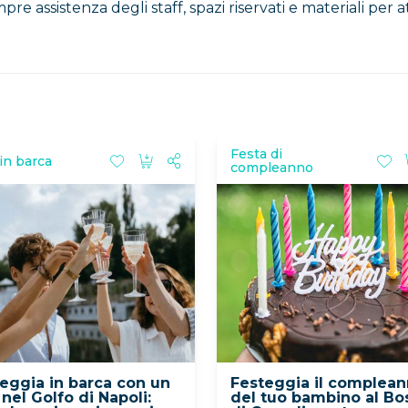
 assistenza degli staff, spazi riservati e materiali per att
Festa di
in barca
compleanno
eggia in barca con un
Festeggia il complea
 nel Golfo di Napoli:
del tuo bambino al Bo