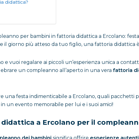
a didattica?
eanno per bambini in fattoria didattica a Ercolano: festa n
l giorno più atteso da tuo figlio, una fattoria didattica è
no e vuoi regalare ai piccoli un’esperienza unica a conta
 celebrare un compleanno all’aperto in una vera
fattoria d
 una festa indimenticabile a Ercolano, quali pacchetti puo
o in un evento memorabile per lui e i suoi amici!
 didattica a Ercolano per il complean
ompleanno dei bambini
significa offrire
esperienze autent