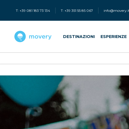
T: +39 081 183 73 134
T: +39 351 55 85 067
info@movery.i
DESTINAZIONI
ESPERIENZE