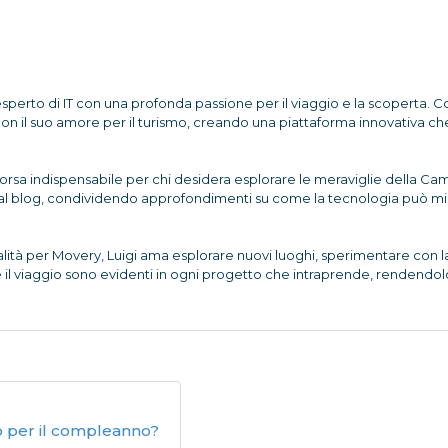
esperto di IT con una profonda passione per il viaggio e la scoperta. C
il suo amore per il turismo, creando una piattaforma innovativa che 
sorsa indispensabile per chi desidera esplorare le meraviglie della Cam
al blog, condividendo approfondimenti su come la tecnologia può migli
tà per Movery, Luigi ama esplorare nuovi luoghi, sperimentare con la 
e il viaggio sono evidenti in ogni progetto che intraprende, rendendol
no per il compleanno?