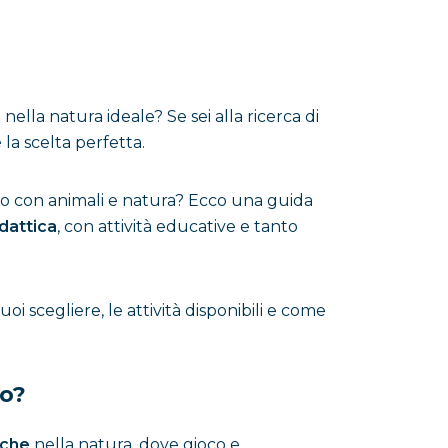
ella natura ideale? Se sei alla ricerca di
 la scelta perfetta.
tto con animali e natura? Ecco una guida
idattica
, con attività educative e tanto
i scegliere, le attività disponibili e come
no?
iche
nella natura, dove gioco e