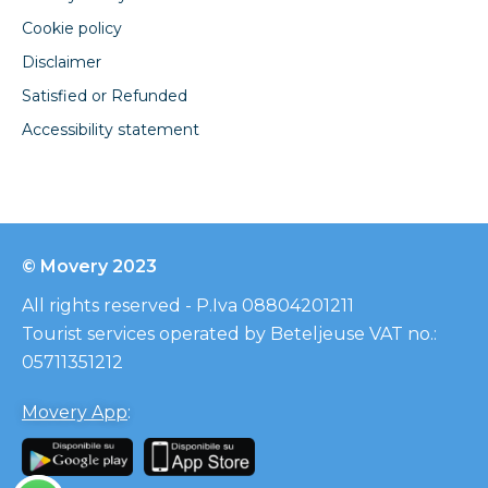
Cookie policy
Disclaimer
Satisfied or Refunded
Accessibility statement
© Movery 2023
All rights reserved - P.Iva 08804201211
Tourist services operated by Beteljeuse VAT no.:
05711351212
Movery App
: