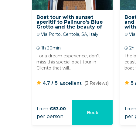
Boat tour with sunset
Boat
aperitif to Palinuro's Blue
and 
Grotto and the beauty of
wit
Cilento
Via Porto, Centola, SA, Italy
Via 
1h 30min
2h
For a dream experience, don't
The b
miss this special boat tour in
coast
Cilento that will...
boat 
/
4.7
5
5
Excellent
(3 Reviews)
From
€53.00
Fro
Book
per person
per p