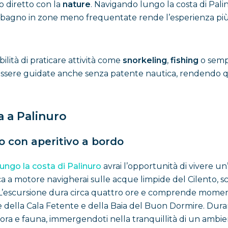
o diretto con la
nature
. Navigando lungo la costa di Pali
 il bagno in zone meno frequentate rende l’esperienza più 
bilità di praticare attività come
snorkeling
,
fishing
o sem
 essere guidate anche senza patente nautica, rendendo 
a a Palinuro
o con aperitivo a bordo
lungo la costa di Palinuro
avrai l’opportunità di vivere u
rca a motore navigherai sulle acque limpide del Cilento,
 L’escursione dura circa quattro ore e comprende moment
e della Cala Fetente e della Baia del Buon Dormire. Durant
i flora e fauna, immergendoti nella tranquillità di un ambi