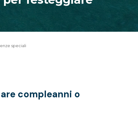
renze speciali
giare compleanni o