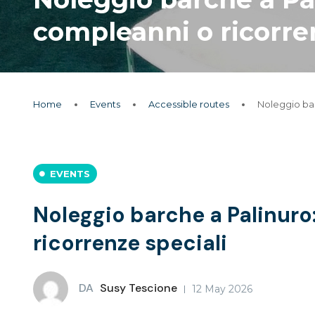
compleanni o ricorre
Home
Events
Accessible routes
Noleggio bar
EVENTS
Noleggio barche a Palinuro:
ricorrenze speciali
DA
Susy Tescione
12 May 2026