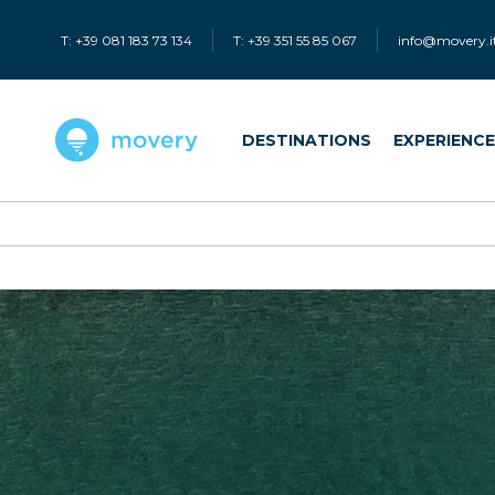
T: +39 081 183 73 134
T: +39 351 55 85 067
info@movery.i
DESTINATIONS
EXPERIENC