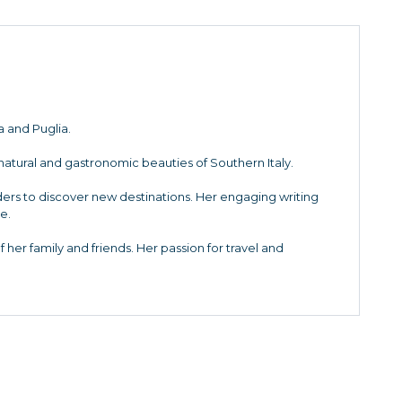
 and Puglia.
 natural and gastronomic beauties of Southern Italy.
eaders to discover new destinations. Her engaging writing
e.
her family and friends. Her passion for travel and