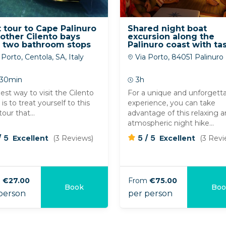
 tour to Cape Palinuro
Shared night boat
other Cilento bays
excursion along the
h two bathroom stops
Palinuro coast with ta
of typical products
Porto, Centola, SA, Italy
Via Porto, 84051 Palinuro
 30min
3h
est way to visit the Cilento
For a unique and unforgett
 is to treat yourself to this
experience, you can take
tour that...
advantage of this relaxing 
atmospheric night hike...
/
/
5
5
5
Excellent
(3 Reviews)
Excellent
(3 Revi
m
€27.00
From
€75.00
Book
Boo
erson
per person