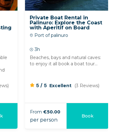
Private Boat Rental in
Boat t
Palinuro: Explore the Coast
and bay
sting
with Aperitif on Board
coastli
Port of palinuro
Port o
3h
3h
able
Beaches, bays and natural caves:
Do you w
to enjoy it all book a boat tour...
wonders 
and
boat tou
Palinuro..
/
/
5
5
4
5
ews)
Excellent
(3 Reviews)
From
€50.00
From
€2
k
Book
per person
per per