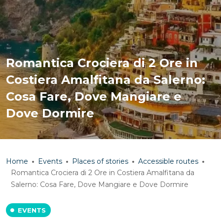
Romantica Crociera di 2 Ore in
Costiera Amalfitana da Salerno:
Cosa Fare, Dove Mangiare e
Dove Dormire
Home
Events
Places of stories
Accessible routes
Romantica Crociera di 2 Ore in Costiera Amalfitana da
Salerno: Cosa Fare, Dove Mangiare e Dove Dormire
EVENTS