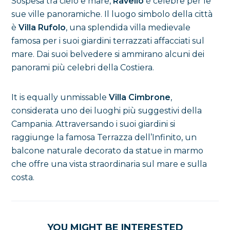
Sospesa tra cielo e mare,
Ravello
è celebre per le
sue ville panoramiche. Il luogo simbolo della città
è
Villa Rufolo
, una splendida villa medievale
famosa per i suoi giardini terrazzati affacciati sul
mare. Dai suoi belvedere si ammirano alcuni dei
panorami più celebri della Costiera.
It is equally unmissable
Villa Cimbrone
,
considerata uno dei luoghi più suggestivi della
Campania. Attraversando i suoi giardini si
raggiunge la famosa Terrazza dell’Infinito, un
balcone naturale decorato da statue in marmo
che offre una vista straordinaria sul mare e sulla
costa.
YOU MIGHT BE INTERESTED