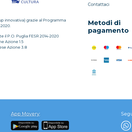
Contattaci
up innovativa) grazie al Programma
Metodi di
-2020.
pagamento
te il P.O. Puglia FESR 2014-2020
ne Azione 1.5
rese Azione 3.8
App Movery
:
Segu