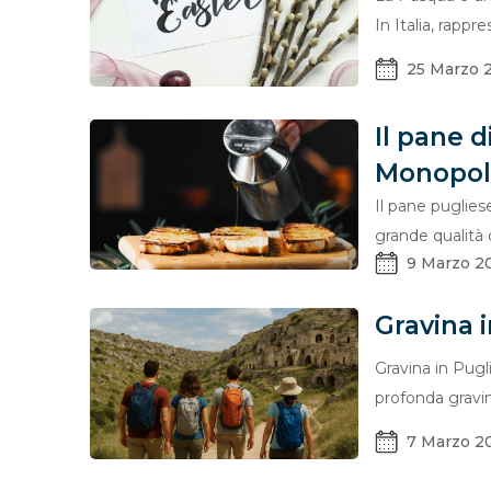
In Italia, rapp
25 Marzo 
Il pane d
Monopol
Il pane puglies
grande qualità 
9 Marzo 2
Gravina i
Gravina in Pugl
profonda gravin
7 Marzo 2