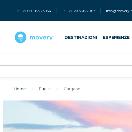
T: +39 081 183 73 134
T: +39 351 55 85 067
info@movery.i
DESTINAZIONI
ESPERIENZE
Home
puglia
gargano