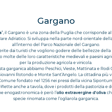
Gargano
a
”, il Gargano è una zona della Puglia che corrisponde 
 Mare Adriatico. Si sviluppa nella parte nord-orientale dell
all’interno del Parco Nazionale del Gargano.
rite dai turisti che vogliono godere delle bellezze della P
molte delle loro caratteristiche medievali e paesini agric
per la produzione agricola e vinicola.
la costa garganica abbiamo Peschici, Vieste, Mattinata e R
Giovanni Rotondo e Monte Sant’Angelo. La cittadina più 
Comune fondato nel 1256 nei pressi della vicina Sipontum
iflette anche a tavola, dove i prodotti della pastorizia e 
ione enogastronomica è però l’
olio extravergine d’oliva
ch
specie rinomata come l’ogliarola garganica.