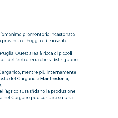
all’omonimo promontorio incastonato
a provincia di Foggia ed è inserito
uglia. Quest’area è ricca di piccoli
oli dell’entroterra che si distinguono
odi Garganico, mentre più internamente
vasta del Gargano è
Manfredonia
,
.
dell’agricoltura sfidano la produzione
e nel Gargano può contare su una