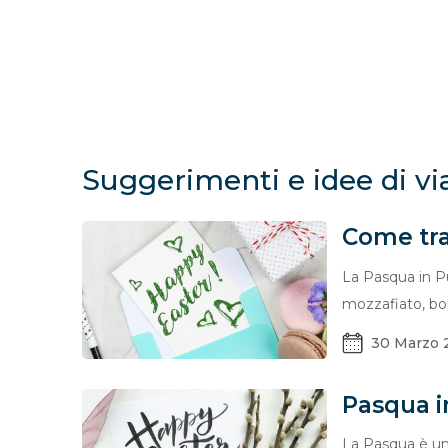
Suggerimenti e idee di vi
Come tra
La Pasqua in Pu
mozzafiato, borg
30 Marzo 
Pasqua in
La Pasqua è una