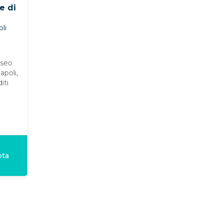
e di
a
li
useo
apoli,
iti
ota