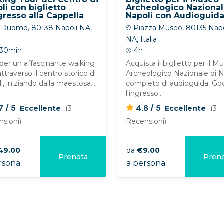
li con biglietto
Archeologico Nazional
gresso alla Cappella
Napoli con Audioguid
severo
Inclusa
 Duomo, 80138 Napoli NA,
Piazza Museo, 80135 Napo
NA, Italia
 30min
4h
 per un affascinante walking
Acquista il biglietto per il M
attraverso il centro storico di
Archeologico Nazionale di N
i, iniziando dalla maestosa...
completo di audioguida. God
l'ingresso...
/
/
.7
5
4.8
5
Eccellente
(3
Eccellente
(3
sioni)
Recensioni)
49.00
da
€9.00
Prenota
Pren
sona
a persona