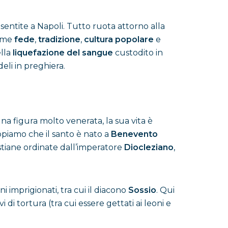
sentite a Napoli. Tutto ruota attorno alla
ieme
fede
,
tradizione
,
cultura popolare
e
ella
liquefazione del sangue
custodito in
eli in preghiera.
 una figura molto venerata, la sua vita è
ppiamo che il santo è nato a
Benevento
istiane ordinate dall’imperatore
Diocleziano
,
ani imprigionati, tra cui il diacono
Sossio
. Qui
di tortura (tra cui essere gettati ai leoni e