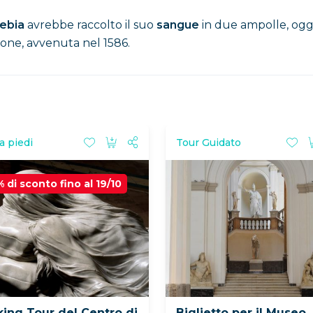
ebia
avrebbe raccolto il suo
sangue
in due ampolle, ogg
zione, avvenuta nel 1586.
a piedi
Tour Guidato
% di sconto fino al 19/10
ing Tour del Centro di
Biglietto per il Museo