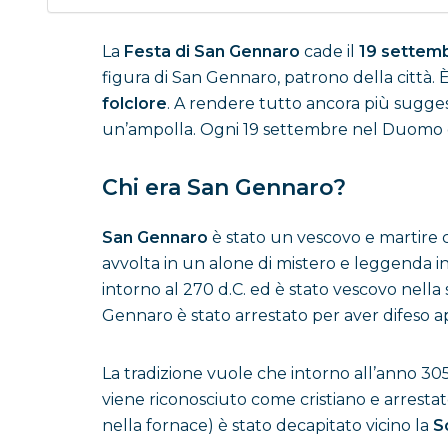
La
Festa di San Gennaro
cade il
19 settem
figura di San Gennaro, patrono della città.
folclore
. A rendere tutto ancora più suggest
un’ampolla. Ogni 19 settembre nel Duomo di 
Chi era San Gennaro?
San Gennaro
è stato un vescovo e martire cri
avvolta in un alone di mistero e leggenda in
intorno al 270 d.C. ed è stato vescovo nella 
Gennaro è stato arrestato per aver difeso a
La tradizione vuole che intorno all’anno 305
viene riconosciuto come cristiano e arrestato
nella fornace) è stato decapitato vicino la
So