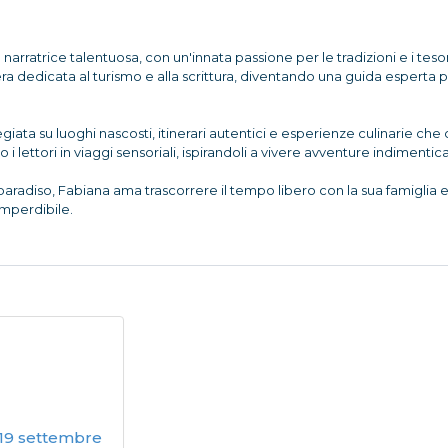
arratrice talentuosa, con un'innata passione per le tradizioni e i teso
era dedicata al turismo e alla scrittura, diventando una guida esperta
legiata su luoghi nascosti, itinerari autentici e esperienze culinarie c
i lettori in viaggi sensoriali, ispirandoli a vivere avventure indimenticab
adiso, Fabiana ama trascorrere il tempo libero con la sua famiglia e g
imperdibile.
l 19 settembre