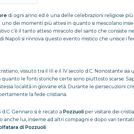
bre
di ogni anno ed è una delle celebrazioni religiose più 
 È uno dei momenti più attesi in quanto si mescolano ins
ivo c’è il tanto atteso miracolo del santo che consiste n
Napoli si rinnova questo evento mistico che unisce i fed
stiano, vissuto tra il III e il IV secolo d.C. Nonostante sia
 quanto le fonti storiche certe sono piuttosto scarse. Sa
stessa località in giovane età. Durante le persecuzioni cr
pertamente la fede cristiana.
 d.C. Gennaro si è recato a
Pozzuoli
per visitare dei cristi
 anche lui, insieme ad altri compagni e dopo vari tentativi 
lfatara di Pozzuoli
.