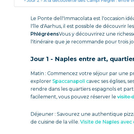
Jour 2 - A la découverte des Campi Flegrei : entre vo
Le Ponte dell'Immacolata est l'occasion idé
l'île d'Aarhus, il est possible de découvrir l
Phlégréens
Vous y découvrirez une richess
l'itinéraire que je recommande pour trois jo
Jour 1 - Naples entre art, quarti
Matin : Commencez votre séjour par une 
explorer
Spaccanapoli c
avec ses églises, s
rendre dans les quartiers espagnols et parti
facilement, vous pouvez réserver le
visite 
Déjeuner : Savourez une authentique pizza n
de cuisine de la ville.
Visite de Naples avec