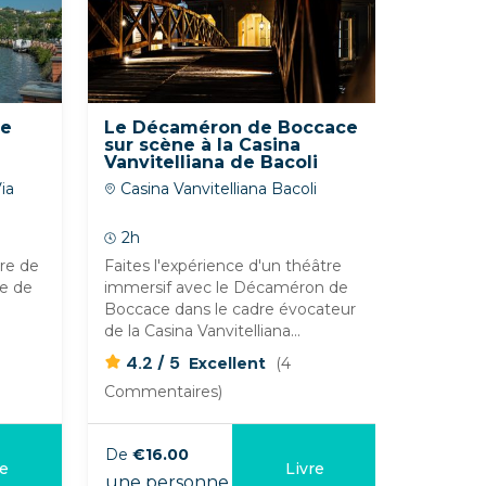
re
Le Décaméron de Boccace
Visite
sur scène à la Casina
Sérapi
Vanvitelliana de Bacoli
ia
Casina Vanvitelliana Bacoli
Macell
e
Via Serap
2h
métropoli
2h
ire de
Faites l'expérience d'un théâtre
Vous vou
ée de
immersif avec le Décaméron de
l'histoir
Boccace dans le cadre évocateur
Achetez 
de la Casina Vanvitelliana...
Temple...
/
/
4.2
5
0
5
Excellent
(4
Commentaires)
Comment
De
€16.00
De
€12.
re
Livre
une personne
une per