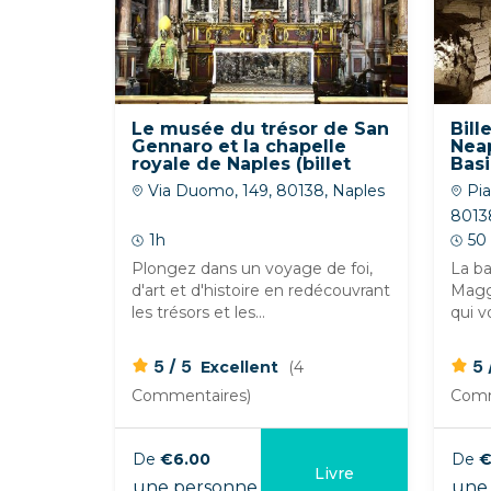
Le musée du trésor de San
Bill
Gennaro et la chapelle
Neap
royale de Naples (billet
Basi
d'entrée)
Mag
Via Duomo, 149, 80138, Naples
Pia
8013
1h
50
Plongez dans un voyage de foi,
La ba
d'art et d'histoire en redécouvrant
Maggi
les trésors et les...
qui v
/
5
5
5
Excellent
(4
Commentaires)
Comm
De
€6.00
De
€
Livre
une personne
une 