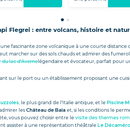
i Flegrei : entre volcans, histoire et natu
s
une fascinante zone volcanique à une courte distance d
peut marcher sur des sols chauds et admirer des fumerol
r du lac d'Averne
légendaire et évocateur, parfait pour u
urant sur le port ou un établissement proposant une cui
ouzzoles
,
le plus grand de l'Italie antique, et le
Piscine Mi
admirer les
Château de Baia
et, si les conditions le perm
te, vous pouvez choisir entre le
visite des thermes rom
t assister à une représentation théâtrale
Le Décaméro