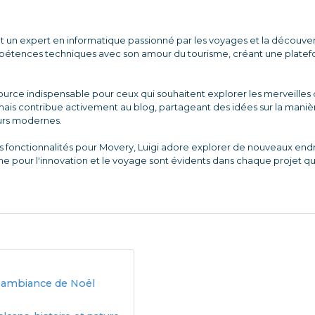
et un expert en informatique passionné par les voyages et la découver
mpétences techniques avec son amour du tourisme, créant une platef
rce indispensable pour ceux qui souhaitent explorer les merveilles d
 mais contribue activement au blog, partageant des idées sur la mani
eurs modernes.
s fonctionnalités pour Movery, Luigi adore explorer de nouveaux end
pour l'innovation et le voyage sont évidents dans chaque projet qu'il
et ambiance de Noël