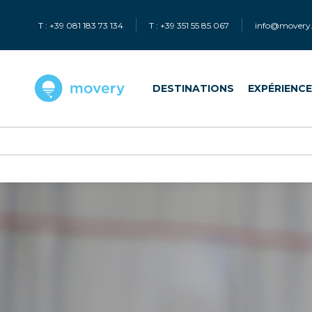
T : +39 081 183 73 134
T : +39 351 55 85 067
info@movery.
DESTINATIONS
EXPÉRIENC