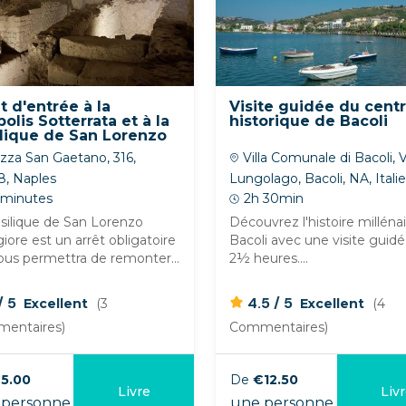
et d'entrée à la
Visite guidée du cent
olis Sotterrata et à la
historique de Bacoli
lique de San Lorenzo
giore
zza San Gaetano, 316,
Villa Comunale di Bacoli, V
8, Naples
Lungolago, Bacoli, NA, Itali
 minutes
2h 30min
silique de San Lorenzo
Découvrez l'histoire milléna
ore est un arrêt obligatoire
Bacoli avec une visite guid
ous permettra de remonter...
2½ heures....
/
/
5
4.5
5
Excellent
(3
Excellent
(4
entaires)
Commentaires)
5.00
De
€12.50
Livre
Liv
personne
une personne