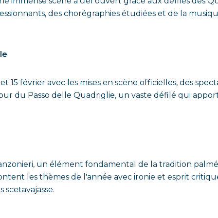
n une immense scène à ciel ouvert grâce aux défilés des Q
essionnants, des chorégraphies étudiées et de la musique
le
 et 15 février avec les mises en scène officielles, des sp
 jour du Passo delle Quadriglie, un vaste défilé qui apport
Canzonieri, un élément fondamental de la tradition palmés
ntent les thèmes de l'année avec ironie et esprit critique
s scetavajasse.