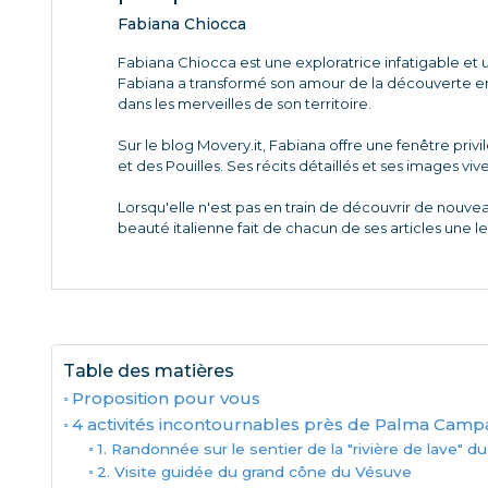
Fabiana Chiocca
Fabiana Chiocca est une exploratrice infatigable et u
Fabiana a transformé son amour de la découverte en 
dans les merveilles de son territoire.
Sur le blog Movery.it, Fabiana offre une fenêtre priv
et des Pouilles. Ses récits détaillés et ses images viv
Lorsqu'elle n'est pas en train de découvrir de nouve
beauté italienne fait de chacun de ses articles une l
Table des matières
Proposition pour vous
4 activités incontournables près de Palma Camp
1. Randonnée sur le sentier de la "rivière de lave" 
2. Visite guidée du grand cône du Vésuve