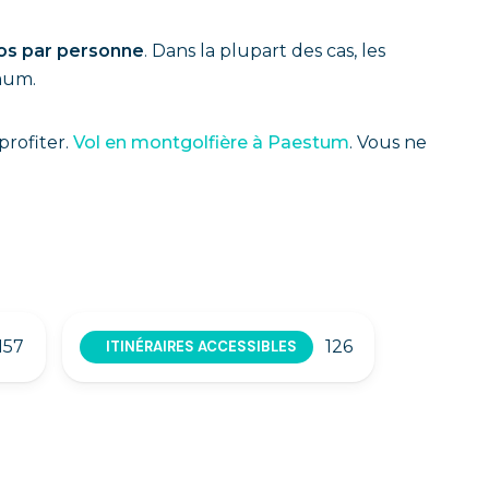
os par personne
. Dans la plupart des cas, les
mum.
profiter.
Vol en montgolfière à Paestum
. Vous ne
157
126
ITINÉRAIRES ACCESSIBLES