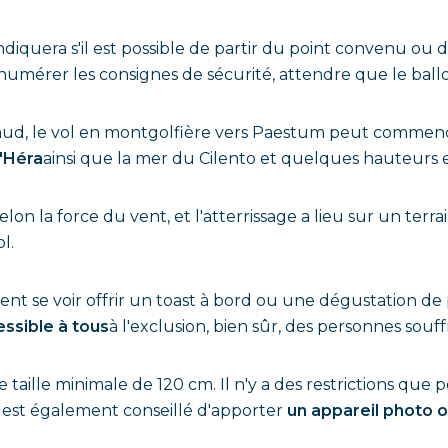
e indiquera s'il est possible de partir du point convenu o
umérer les consignes de sécurité, attendre que le ballon
t chaud, le vol en montgolfière vers Paestum peut comm
'Héra
ainsi que la mer du Cilento et quelques hauteurs 
elon la force du vent, et l'atterrissage a lieu sur un terr
l.
ent se voir offrir un toast à bord ou une dégustation de
essible à tous
à l'exclusion, bien sûr, des personnes souff
taille minimale de 120 cm. Il n'y a des restrictions que 
Il est également conseillé d'apporter
un appareil photo