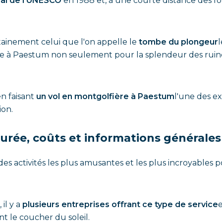
ial de l'UNESCO
en 1988 et, à une courte distance des fo
rtainement celui que l'on appelle le
tombe du plongeur
 à Paestum non seulement pour la splendeur des ruines a
en faisant
un vol en montgolfière à Paestum
l'une des ex
ion.
urée, coûts et informations générales
s activités les plus amusantes et les plus incroyables po
il y a
plusieurs entreprises offrant ce type de service
nt le coucher du soleil.