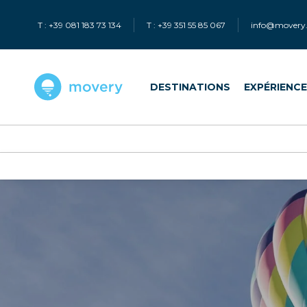
T : +39 081 183 73 134
T : +39 351 55 85 067
info@movery.
DESTINATIONS
EXPÉRIENC