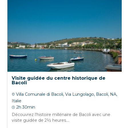
Visite guidée du centre historique de
Bacoli
Villa Comunale di Bacoli, Via Lungolago, Bacoli, NA,
Italie
2h 30min
Découvrez l'histoire millénaire de Bacoli avec une
visite guidée de 2½ heures....