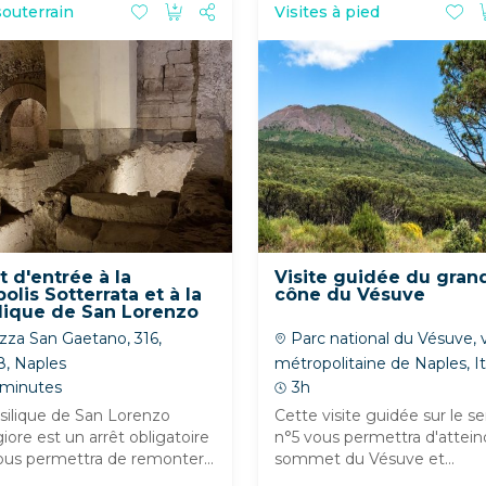
souterrain
Visites à pied
et d'entrée à la
Visite guidée du gran
olis Sotterrata et à la
cône du Vésuve
lique de San Lorenzo
giore
zza San Gaetano, 316,
Parc national du Vésuve, vi
8, Naples
métropolitaine de Naples, It
 minutes
3h
silique de San Lorenzo
Cette visite guidée sur le se
ore est un arrêt obligatoire
n°5 vous permettra d'attein
ous permettra de remonter...
sommet du Vésuve et...