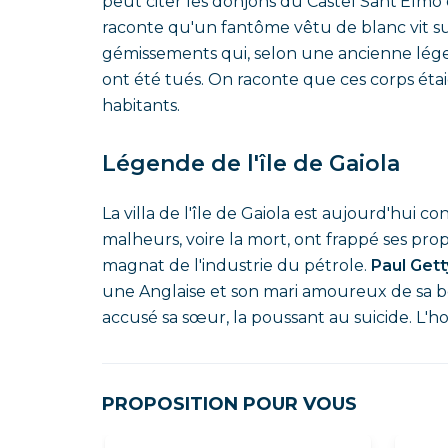
peut citer les donjons du Castel Sant'Elmo 
raconte qu'un fantôme vêtu de blanc vit sur 
gémissements qui, selon une ancienne lége
ont été tués. On raconte que ces corps éta
habitants.
Légende de l'île de Gaiola
La villa de l'île de Gaiola est aujourd'hui
malheurs, voire la mort, ont frappé ses propr
magnat de l'industrie du pétrole.
Paul Gett
une Anglaise et son mari amoureux de sa bel
accusé sa sœur, la poussant au suicide. L'h
PROPOSITION POUR VOUS