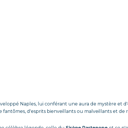
veloppé Naples, lui conférant une aura de mystère et d'é
de fantômes, d'esprits bienveillants ou malveillants et de
ne célèbre légende, celle du
Sirène Partenope
et ce n'e