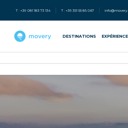
T : +39 081 183 73 134
T : +39 351 55 85 067
info@movery.
DESTINATIONS
EXPÉRIENC