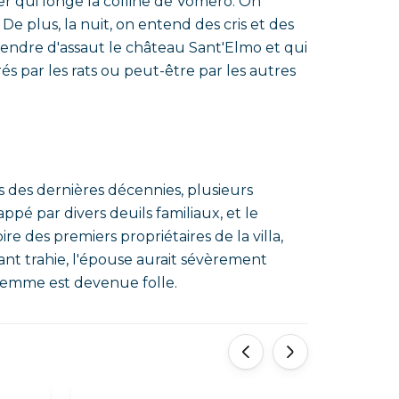
ier qui longe la colline de Vomero. On
e plus, la nuit, on entend des cris et des
endre d'assaut le château Sant'Elmo et qui
 par les rats ou peut-être par les autres
s des dernières décennies, plusieurs
appé par divers deuils familiaux, et le
re des premiers propriétaires de la villa,
tant trahie, l'épouse aurait sévèrement
a femme est devenue folle.
'
'