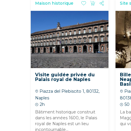
Maison historique
Site 
Visite guidée privée du
Bill
Palais royal de Naples
Neap
Basi
Mag
Piazza del Plebiscito 1, 80132,
Pia
Naples
8013
2h
50
Bâtiment historique construit
La ba
dans les années 1600, le Palais
Maggi
royal de Naples est un lieu
qui v
incontournable...