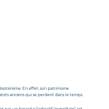
sotérisme. En effet, son patrimoine
 récits anciens qui se perdent dans le temps.
st pas un hasard si l'adjectif "napolitain" est