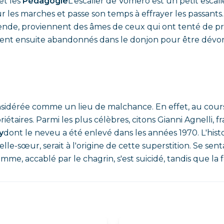
et les
Pédagogie
L'escalier de Vomero est un petit escal
les marches et passe son temps à effrayer les passants. D
nde, proviennent des âmes de ceux qui ont tenté de pr
ient ensuite abandonnés dans le donjon pour être dévorés
 considérée comme un lieu de malchance. En effet, au cour
iétaires. Parmi les plus célèbres, citons Gianni Agnelli, fr
y
dont le neveu a été enlevé dans les années 1970. L'histoi
le-sœur, serait à l'origine de cette superstition. Se sen
omme, accablé par le chagrin, s'est suicidé, tandis que l