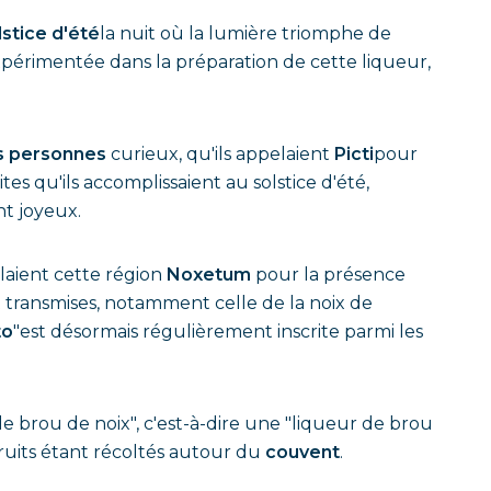
lstice d'été
la nuit où la lumière triomphe de
xpérimentée dans la préparation de cette liqueur,
s personnes
curieux, qu'ils appelaient
Picti
pour
tes qu'ils accomplissaient au solstice d'été,
nt joyeux.
elaient cette région
Noxetum
pour la présence
nt transmises, notamment celle de la noix de
to
"est désormais régulièrement inscrite parmi les
e brou de noix", c'est-à-dire une "liqueur de brou
fruits étant récoltés autour du
couvent
.