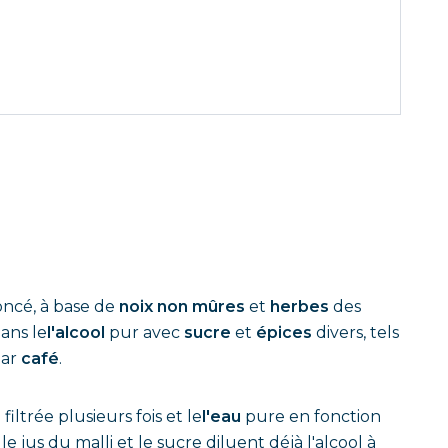
ncé, à base de
noix non mûres
et
herbes
des
ans le
l'alcool
pur avec
sucre
et
épices
divers, tels
par
café
.
iltrée plusieurs fois et le
l'eau
pure en fonction
 jus du malli et le sucre diluent déjà l'alcool à