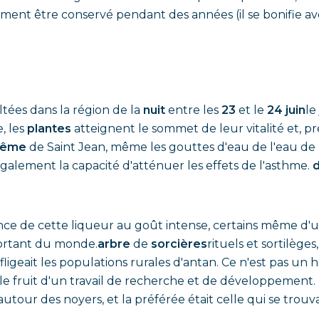
ment être conservé pendant des années (il se bonifie ave
tées dans la région de la
nuit
entre les
23
et le
24 juin
le
, les
plantes
atteignent le sommet de leur vitalité et, pr
tême
de Saint Jean, même les gouttes d'eau de l'eau de 
galement la capacité d'atténuer les effets de l'asthme.
d
ance de cette liqueur au goût intense, certains même d
portant du monde.
arbre
de
sorcières
rituels et sortilège
fligeait les populations rurales d'antan. Ce n'est pas un
 le fruit d'un travail de recherche et de développement.
utour des noyers, et la préférée était celle qui se trouva