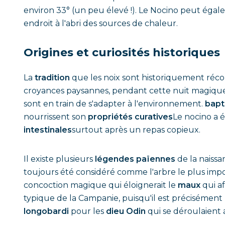
environ 33° (un peu élevé !). Le Nocino peut égale
endroit à l'abri des sources de chaleur.
Origines et curiosités historiques
La
tradition
que les noix sont historiquement récol
croyances paysannes, pendant cette nuit magique
sont en train de s'adapter à l'environnement.
bap
nourrissent son
propriétés curatives
Le nocino a é
intestinales
surtout après un repas copieux.
Il existe plusieurs
légendes païennes
de la naiss
toujours été considéré comme l'arbre le plus im
concoction magique qui éloignerait le
maux
qui af
typique de la Campanie, puisqu'il est précisément
longobardi
pour les
dieu Odin
qui se déroulaient a