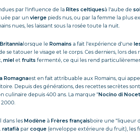
dues par l'influence de la
Rites celtiques
à l'aube de
so
ectuée par un
vierge
pieds nus, ou par la femme la plus e
ains nues, les laissant sous la rosée toute la nuit.
Britannia
lorsque le
Romains
a fait l'expérience d'une
le
se tatouer le visage et le corps. Ces derniers, lors des ri
x,
miel
et
fruits
fermenté, ce qui les rend particulièreme
ia Romagna
est en fait attribuable aux Romains, qui app
itoire. Depuis des générations, des recettes secrètes so
on culinaire depuis 400 ans. La marque "
Nocino di Noce
 2000.
l dans les
Modène
à
Frères français
boire une "liqueur d
.
ratafià
par
coque
(enveloppe extérieure du fruit), les 