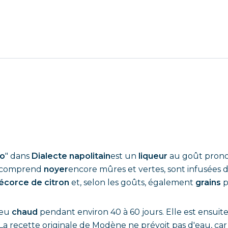
lo
" dans
Dialecte napolitain
est un
liqueur
au goût prono
n comprend
noyer
encore mûres et vertes, sont infusées d
écorce de citron
et, selon les goûts, également
grains
ieu
chaud
pendant environ 40 à 60 jours. Elle est ensuite f
 recette originale de Modène ne prévoit pas d'eau, car le