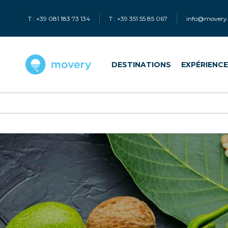
T : +39 081 183 73 134
T : +39 351 55 85 067
info@movery.
DESTINATIONS
EXPÉRIENC