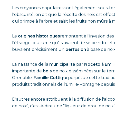
Les croyances populaires sont également sous-ten
l'obscurité, on dit que la récolte des noix est eff
qui grimpe à l'arbre et saisit les fruits non mûrs à m
Le
origines historiques
remontent à l'invasion des
l'étrange coutume qu'ils avaient de se peindre et de 
buvaient précisément un
perfusion
à base de noi
La naissance de la
municipalité
par
Noceto
à
Emil
importante de
bois
de noix disséminées sur le terr
Grenoble.
Famille Cotti
qui perpétue cette traditi
produits traditionnels de l'Émilie-Romagne depuis
D'autres encore attribuent à la diffusion de l'alcoo
de noix", c'est-à-dire une "liqueur de brou de noix"