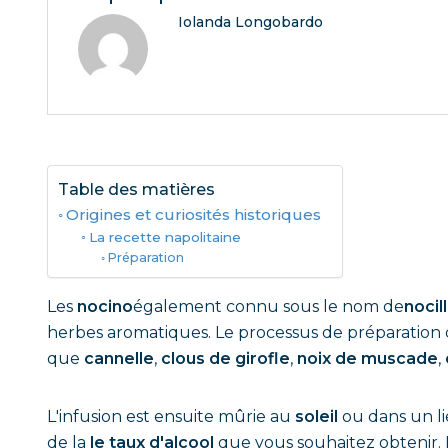
Iolanda Longobardo
Table des matières
Origines et curiosités historiques
La recette napolitaine
Préparation
Les
nocino
également connu sous le nom de
nocil
herbes aromatiques. Le processus de préparatio
que
cannelle
,
clous de girofle
,
noix de muscade
,
L'infusion est ensuite mûrie au
soleil
ou dans un l
de la
le taux d'alcool
que vous souhaitez obtenir. La