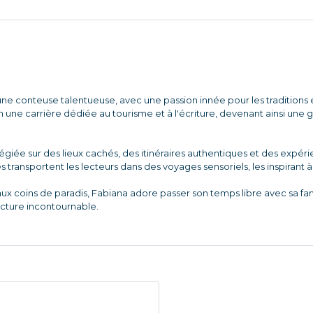
ne conteuse talentueuse, avec une passion innée pour les traditions et
une carrière dédiée au tourisme et à l'écriture, devenant ainsi une
ilégiée sur des lieux cachés, des itinéraires authentiques et des expé
es transportent les lecteurs dans des voyages sensoriels, les inspirant 
aux coins de paradis, Fabiana adore passer son temps libre avec sa f
ecture incontournable.