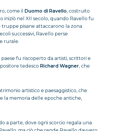
ro, come il
Duomo di Ravello
, costruito
no iniziò nel XII secolo, quando Ravello fu
 le truppe pisane attaccarono la zona
ecoli successivi, Ravello perse
 rurale.
se fu riscoperto da artisti, scrittori e
compositore tedesco
Richard Wagner
, che
atrimonio artistico e paesaggistico, che
are la memoria delle epoche antiche,
ndo a parte, dove ogni scorcio regala una
Ravello, ma ciò che rende Ravello davvero