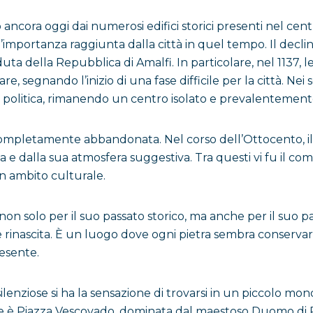
ancora oggi dai numerosi edifici storici presenti nel cent
l’importanza raggiunta dalla città in quel tempo. Il decli
duta della Repubblica di Amalfi. In particolare, nel 1137,
 segnando l’inizio di una fase difficile per la città. Nei s
olitica, rimanendo un centro isolato e prevalentemente
mpletamente abbandonata. Nel corso dell’Ottocento, il pae
ezza e dalla sua atmosfera suggestiva. Tra questi vi fu il 
n ambito culturale.
non solo per il suo passato storico, ma anche per il suo p
i e rinascita. È un luogo dove ogni pietra sembra conserv
esente.
ilenziose si ha la sensazione di trovarsi in un piccolo mo
ese è Piazza Vescovado, dominata dal maestoso Duomo di 