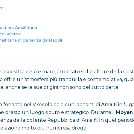
to
Costiera Amalfitana
de Salerne
Amalfitana in partenza da Napoli
i
spesi tra cielo e mare, arroccato sulle alture della Costi
o offre un’atmosfera più tranquilla e contemplativa, quasi
e, anche se le sue origini non sono del tutto certe.
o fondato nel V secolo da alcuni abitanti di
Amalfi
in fuga
ne presto un luogo sicuro e strategico. Durante il
Moyen
uenza della potente Repubblica di Amalfi. In quel period
olazione molto più numerosa di oggi.