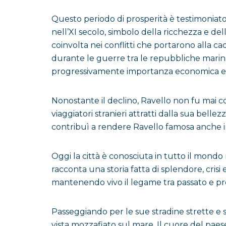
Questo periodo di prosperità è testimoniato 
nell’XI secolo, simbolo della ricchezza e del
coinvolta nei conflitti che portarono alla ca
durante le guerre tra le repubbliche marinare,
progressivamente importanza economica e p
Nonostante il declino, Ravello non fu mai co
viaggiatori stranieri attratti dalla sua bell
contribuì a rendere Ravello famosa anche i
Oggi la città è conosciuta in tutto il mondo 
racconta una storia fatta di splendore, cris
mantenendo vivo il legame tra passato e pr
Passeggiando per le sue stradine strette e s
vista mozzafiato sul mare. Il cuore del pa