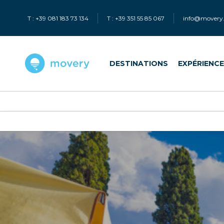
T : +39 081 183 73 134
T : +39 351 55 85 067
info@movery.
DESTINATIONS
EXPÉRIENC