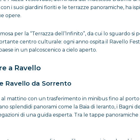
, con i suoi giardini fioriti e le terrazze panoramiche, ha is
ue opere.
famosa per la “Terrazza dell’Infinito”, da cui lo sguardo s
rtante centro culturale: ogni anno ospita il Ravello Festi
 paese in un palcoscenico a cielo aperto.
re a Ravello
 e Ravello da Sorrento
a al mattino con un trasferimento in minibus fino al porto
ano splendidi panorami come la Baia di Ieranto, i Bagni d
ioni di una guida esperta. Tra le tappe panoramiche spicc