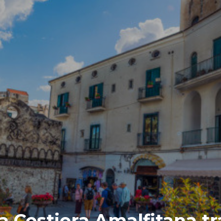
la Costiera Amalfitana t