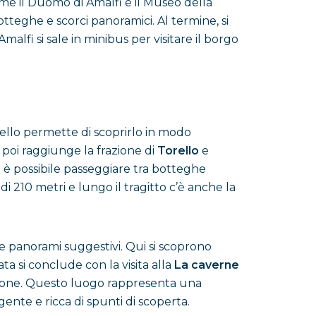
ome il Duomo di Amalfi e il Museo della
botteghe e scorci panoramici. Al termine, si
Amalfi si sale in minibus per visitare il borgo
anello permette di scoprirlo in modo
poi raggiunge la frazione di
Torello
e
e è possibile passeggiare tra botteghe
 di 210 metri e lungo il tragitto c’è anche la
 e panorami suggestivi. Qui si scoprono
ata si conclude con la visita alla
La caverne
ragone. Questo luogo rappresenta una
nte e ricca di spunti di scoperta.