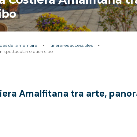
ibo
apes de la mémoire
Itinéraires accessibles
ami spettacolari e buon cibo
tiera Amalfitana tra arte, pano