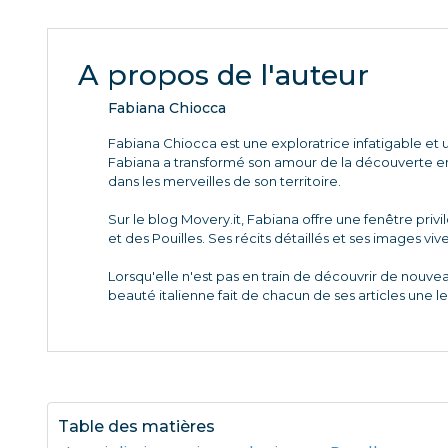
A propos de l'auteur
Fabiana Chiocca
Fabiana Chiocca est une exploratrice infatigable et u
Fabiana a transformé son amour de la découverte en 
dans les merveilles de son territoire.
Sur le blog Movery.it, Fabiana offre une fenêtre priv
et des Pouilles. Ses récits détaillés et ses images viv
Lorsqu'elle n'est pas en train de découvrir de nouve
beauté italienne fait de chacun de ses articles une l
Table des matières