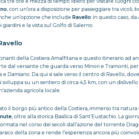
irca tre ore e mezza di tempo libero per visitare luoghi c
ano
, con un’ora a disposizione per passeggiare tra vicoli, 
 anche un’opzione che include
Ravello
: in questo caso, da 
giardini e la vista sul Golfo di Salerno.
Ravello
scinanti della Costiera Amalfitana e questo itinerario ad 
te dal versante che guarda verso Minori e Tramonti, per 
 e Damiano. Da qui si sale verso il centro di Ravello, dov
si sviluppa su un sentiero di circa 4,5 km, con un dislivello
’azienda agricola locale.
rato il borgo più antico della Costiera, immerso tra natura
nute
, oltre alla storica Basilica di Sant’Eustachio. La giorn
 formata nel corso dei secoli dall’azione del torrente D
sico della zona e rende l’esperienza ancora più coinvolge