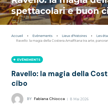
spettacolari e buon c
Accueil
Evénements
Lieux d'histoires
Les ét
Ravello: la magia della Costiera Amalfitana tra arte, panor
EVÉNEMENTS
Ravello: la magia della Cos
cibo
BY
Fabiana Chiocca
8 Mai 2026