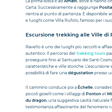
La prima sosta è ad
Amalfi
, dove si hanno c
Carta. Successivamente si raggiunge
Posit
rientra al punto di partenza. È disponibile
e luoghi come Villa Rufolo, famoso per i suoi 
Escursione trekking alle Ville di 
Ravello è uno dei luoghi più raccolti e affa
autentico. Il percorso del
trekking tours
par
proseguire fino al Santuario dei Santi Cosma
caratteristiche e ville storiche. L’escursione 
possibilità di fare una
dégustation
presso un
Il cammino conduce poi a
Échelle
, conside
piccoli gioielli come i villaggi di
Ponton
et
Mi
du dragon
, una suggestiva cavità naturale
testimonianza affascinante del fenomeno car