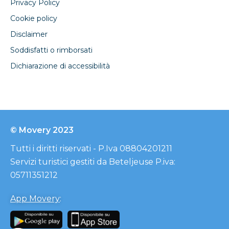
Privacy Policy
Cookie policy
Disclaimer
Soddisfatti o rimborsati
Dichiarazione di accessibilità
© Movery 2023
Tutti i diritti riservati - P.Iva 08804201211
Servizi turistici gestiti da Beteljeuse P.iva:
05711351212
App Movery
: