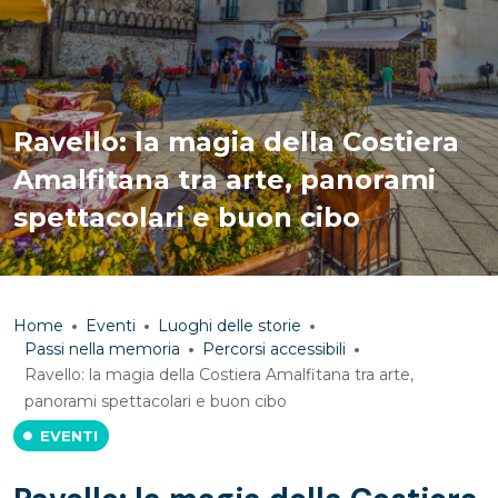
Ravello: la magia della Costiera
Amalfitana tra arte, panorami
spettacolari e buon cibo
Home
Eventi
Luoghi delle storie
Passi nella memoria
Percorsi accessibili
Ravello: la magia della Costiera Amalfitana tra arte,
panorami spettacolari e buon cibo
EVENTI