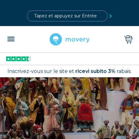
?>
Inscrivez-vous sur le site et
ricevi subito 3%
rabais.