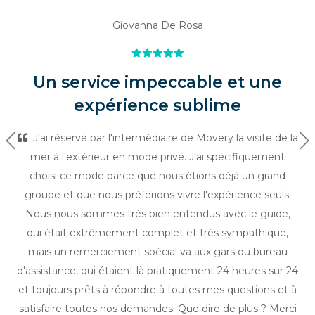
Giovanna De Rosa
Un service impeccable et une
expérience sublime
J'ai réservé par l'intermédiaire de Movery la visite de la
Précédent
Su
mer à l'extérieur en mode privé. J'ai spécifiquement
choisi ce mode parce que nous étions déjà un grand
groupe et que nous préférions vivre l'expérience seuls.
Nous nous sommes très bien entendus avec le guide,
qui était extrêmement complet et très sympathique,
mais un remerciement spécial va aux gars du bureau
d'assistance, qui étaient là pratiquement 24 heures sur 24
et toujours prêts à répondre à toutes mes questions et à
satisfaire toutes nos demandes. Que dire de plus ? Merci