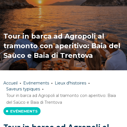
Tour in barca ad Agropoli al
tramonto con aperitivo: Baia del
Saùco e Baia di Trentova
Accueil
Evénements
Lieux d'histoires
Saveurs typiques
Tour in barca ad Agropoli al tramonto con aperitivo: Baia
del Saùco e Baia di Trentova
EVÉNEMENTS