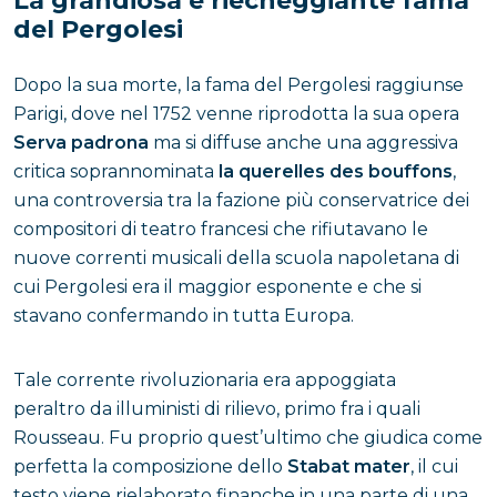
La grandiosa e riecheggiante fama
del Pergolesi
Dopo la sua morte, la fama del Pergolesi raggiunse
Parigi, dove nel 1752 venne riprodotta la sua opera
Serva padrona
ma si diffuse anche una aggressiva
critica soprannominata
la querelles des bouffons
,
una controversia tra la fazione più conservatrice dei
compositori di teatro francesi che rifiutavano le
nuove correnti musicali della scuola napoletana di
cui Pergolesi era il maggior esponente e che si
stavano confermando in tutta Europa.
Tale corrente rivoluzionaria era appoggiata
peraltro da illuministi di rilievo, primo fra i quali
Rousseau. Fu proprio quest’ultimo che giudica come
perfetta la composizione dello
Stabat mater
, il cui
testo viene rielaborato finanche in una parte di una