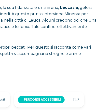
, la sua fidanzata e una sirena,
Leucasìa
, gelosa
ciderli. A questo punto interviene Minerva per
a nella città di Leuca. Alcuni credono poi che una
atico e lo Ionio. Tale confine, effettivamente
 propri peccati. Per questo si racconta come vari
gli spettri si accompagnano streghe e anime
158
127
PERCORSI ACCESSIBILI