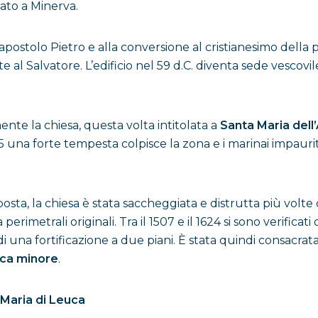
lato a Minerva.
ll’apostolo Pietro e alla conversione al cristianesimo de
al Salvatore. L’edificio nel 59 d.C. diventa sede vescov
nte la chiesa, questa volta intitolata a
Santa Maria dell
65 una forte tempesta colpisce la zona e i marinai impau
posta, la chiesa è stata saccheggiata e distrutta più volte d
imetrali originali. Tra il 1507 e il 1624 si sono verificati 
i una fortificazione a due piani. È stata quindi consacrata
ica minore
.
 Maria di Leuca