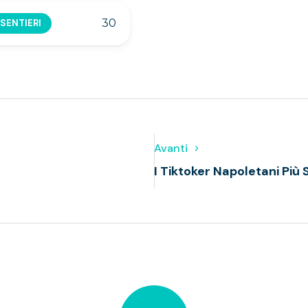
30
 SENTIERI
Avanti
I Tiktoker Napoletani Più 