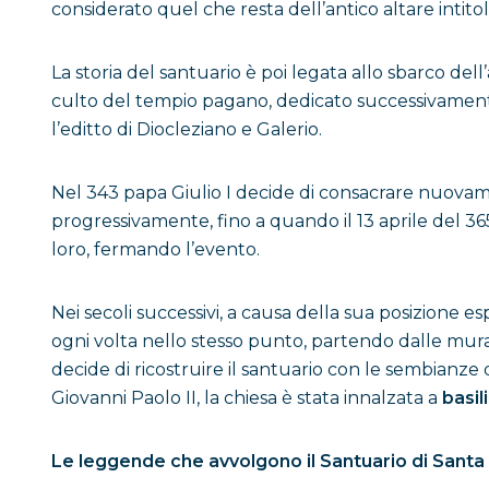
considerato quel che resta dell’antico altare intito
La storia del santuario è poi legata allo sbarco de
culto del tempio pagano, dedicato successivamente 
l’editto di Diocleziano e Galerio.
Nel 343 papa Giulio I decide di consacrare nuovame
progressivamente, fino a quando il 13 aprile del 3
loro, fermando l’evento.
Nei secoli successivi, a causa della sua posizione es
ogni volta nello stesso punto, partendo dalle mura per
decide di ricostruire il santuario con le sembianze d
Giovanni Paolo II, la chiesa è stata innalzata a
basil
Le leggende che avvolgono il Santuario di Santa