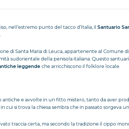
, nell’estremo punto del tacco d’Italia, il
Santuario San
.
razione di Santa Maria di Leuca, appartenente al Comune d
stremità sudorientale della penisola italiana. Questo san
antiche leggende
che arricchiscono il folklore locale.
o antiche e avvolte in un fitto mistero, tanto da aver pro
to in cui si trova la chiesa sembra che in passato sorgeva
ato traccia certa, ma secondo la tradizione il cippo mono