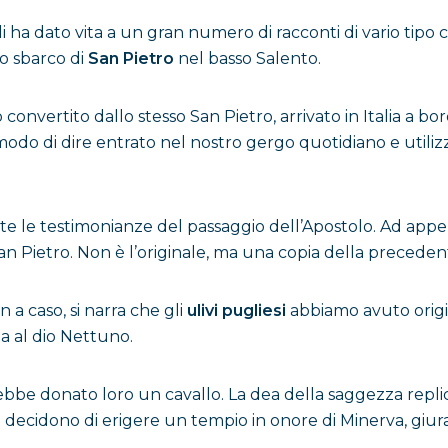
i ha dato vita a un gran numero di racconti di vario tipo 
o sbarco di
San Pietro
nel basso Salento.
 convertito dallo stesso San Pietro, arrivato in Italia a bo
modo di dire entrato nel nostro gergo quotidiano e util
lte le testimonianze del passaggio dell’Apostolo. Ad appe
Pietro. Non è l’originale, ma una copia della precedent
 a caso, si narra che gli
ulivi pugliesi
abbiamo avuto origi
a al dio Nettuno.
rebbe donato loro un cavallo. La dea della saggezza repli
anti decidono di erigere un tempio in onore di Minerva, gi