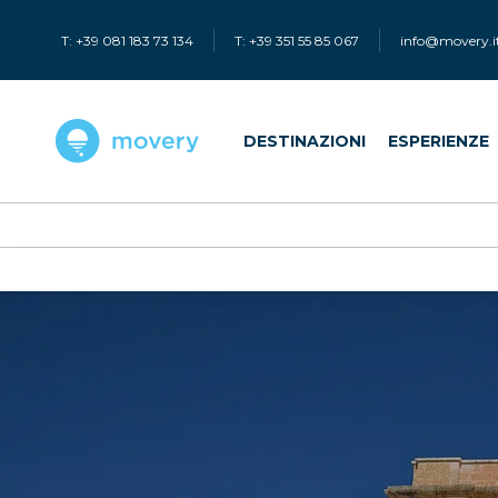
T: +39 081 183 73 134
T: +39 351 55 85 067
info@movery.i
DESTINAZIONI
ESPERIENZE