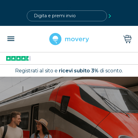
?>
Registrati al sito e
ricevi subito 3%
di sconto.