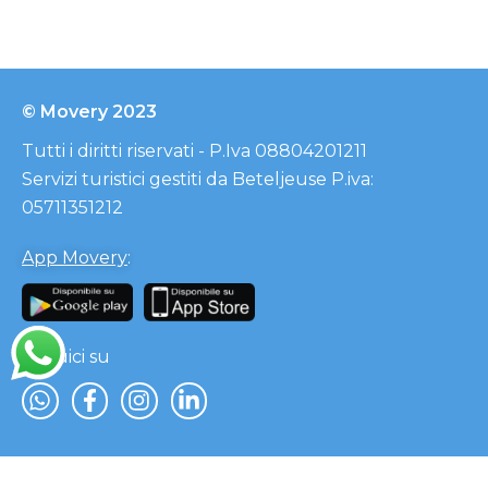
© Movery 2023
Tutti i diritti riservati - P.Iva 08804201211
Servizi turistici gestiti da Beteljeuse P.iva:
05711351212
App Movery
:
Seguici su