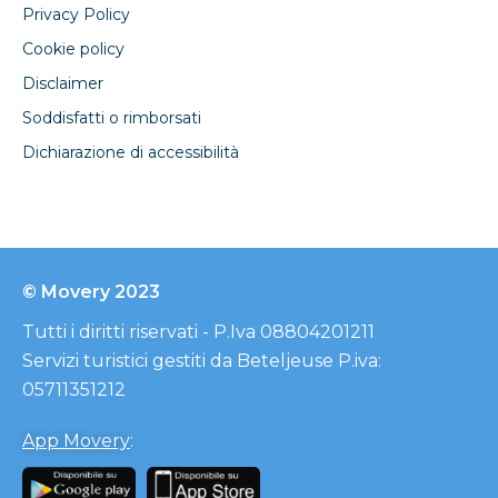
Privacy Policy
Cookie policy
Disclaimer
Soddisfatti o rimborsati
Dichiarazione di accessibilità
© Movery 2023
Tutti i diritti riservati - P.Iva 08804201211
Servizi turistici gestiti da Beteljeuse P.iva:
05711351212
App Movery
: