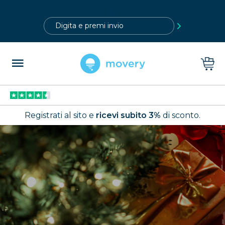
?>
Registrati al sito e
ricevi subito 3%
di sconto.