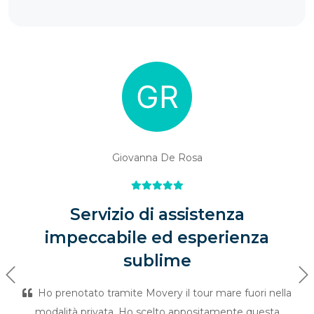
Giovanna De Rosa
Servizio di assistenza
impeccabile ed esperienza
sublime
Previous
Ne
Ho prenotato tramite Movery il tour mare fuori nella
modalità privata. Ho scelto appositamente questa