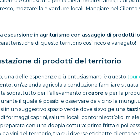
Il Cilento è conosciuto per la dieta mediterranea, i cui piat
 fresco, mozzarella e verdure locali. Mangiare nel Cilento 
ca
escursione in agriturismo con assaggio di prodotti lo
atteristiche di questo territorio così ricco e variegato!
stazione di prodotti del territorio
nto, una delle esperienze più entusiasmanti è questo
tour
lento
, un’azienda agricola a conduzione familiare situata 
uta soprattutto per l’allevamento di
capre
e per la produz
rante il quale è possibile osservare da vicino la mungitur
ssarsi in un suggestivo spazio verde dove si svolge una
tast
ormaggi caprini, salumi locali, contorni sott’olio, miele e
, preparata con una doppia cottura: prima fritta e poi pas
a vini del territorio, tra cui diverse etichette cilentane