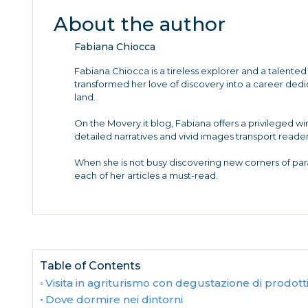
About the author
Fabiana Chiocca
Fabiana Chiocca is a tireless explorer and a talented 
transformed her love of discovery into a career de
land.
On the Movery.it blog, Fabiana offers a privileged w
detailed narratives and vivid images transport reader
When she is not busy discovering new corners of para
each of her articles a must-read.
Table of Contents
Visita in agriturismo con degustazione di prodotti 
Dove dormire nei dintorni