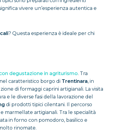
ti tipici sono preparati con ingredienti
significa vivere un’esperienza autentica e
cali
? Questa esperienza è ideale per chi
 con degustazione in agriturismo
. Tra
nel caratteristico borgo di
Trentinara
, in
ione di formaggi caprini artigianali. La visita
a e le diverse fasi della lavorazione del
ing
di prodotti tipici cilentani. Il percorso
 marmellate artigianali. Tra le specialità
sata in forno con pomodoro, basilico e
 molto rinomate.