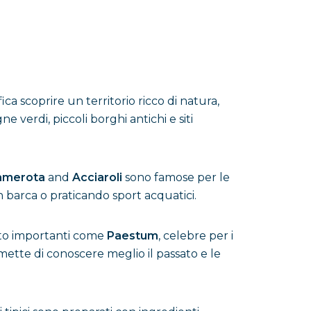
ca scoprire un territorio ricco di natura,
 verdi, piccoli borghi antichi e siti
Camerota
and
Acciaroli
sono famose per le
in barca o praticando sport acquatici.
olto importanti come
Paestum
, celebre per i
mette di conoscere meglio il passato e le