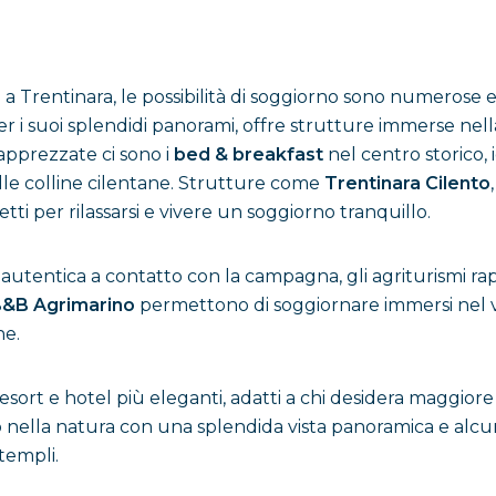
 Trentinara, le possibilità di soggiorno sono numerose e ada
r i suoi splendidi panorami, offre strutture immerse nella
 apprezzate ci sono i
bed & breakfast
nel centro storico, i
lle colline cilentane. Strutture come
Trentinara Cilento
etti per rilassarsi e vivere un soggiorno tranquillo.
 autentica a contatto con la campagna, gli agriturismi ra
B&B Agrimarino
permettono di soggiornare immersi nel ver
ne.
resort e hotel più eleganti, adatti a chi desidera maggio
 nella natura con una splendida vista panoramica e alcune
 templi.