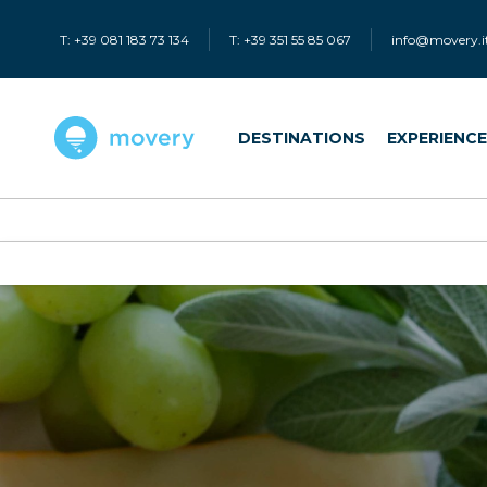
T: +39 081 183 73 134
T: +39 351 55 85 067
info@movery.i
DESTINATIONS
EXPERIENC