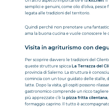
Un altro aspetto importante è la
kitchen
. 
semplici e genuini, come olio d’oliva, pesce
legata alle tradizioni del territorio.
Quindi perché non prenotare una fantasti
ama la buona cucina e vuole conoscere le car
Visita in agriturismo con degu
Per scoprire davvero le tradizioni del Cile
queste strutture spicca
La Terrazza del Ci
provincia di Salerno. La struttura è conosci
comincia con un tour guidato delle stalle, du
latte. Dopo la visita, gli ospiti possono rila
gastronomico comprende un ricco tagliere di f
più apprezzate c’è la
pizza fritta cilentana
formaggio caprino. Il tutto è accompagnato d