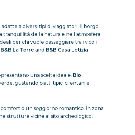
tte a diversi tipi di viaggiatori. Il borgo,
 tranquillità della natura e nell’atmosfera
deali per chi vuole passeggiare tra i vicoli
,
B&B La Torre
and
B&B Casa Letizia
ppresentano una scelta ideale.
Bio
de, gustando piatti tipici cilentani e
re comfort o un soggiorno romantico. In zona
 strutture vicine al sito archeologico,