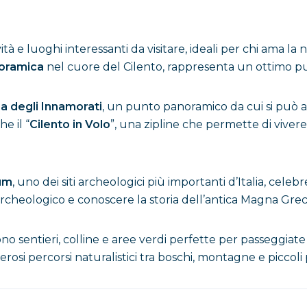
tà e luoghi interessanti da visitare, ideali per chi ama la na
oramica
nel cuore del Cilento, rappresenta un ottimo punt
a degli Innamorati
, un punto panoramico da cui si può a
e il “
Cilento in Volo
”, una zipline che permette di viver
um
, uno dei siti archeologici più importanti d’Italia, cele
 archeologico e conoscere la storia dell’antica Magna Grec
ono sentieri, colline e aree verdi perfette per passeggiate 
osi percorsi naturalistici tra boschi, montagne e piccoli p