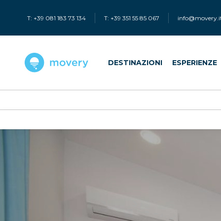
T: +39 081 183 73 134
T: +39 351 55 85 067
info@movery.i
DESTINAZIONI
ESPERIENZE