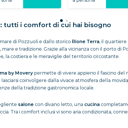
sona
a persona
tutti i comfort di cui hai bisogno
omare di Pozzuoli e dallo storico
Rione Terra
, il quartier
, mare e tradizione. Grazie alla vicinanza con il porto di P
e, la costiera e le meraviglie del territorio circostante.
lma by Movery
permette di vivere appieno il fascino del 
 di lasciarsi coinvolgere dalla vivace atmosfera della movi
enze della tradizione gastronomica locale.
ogliente
salone
con divano letto, una
cucina
completame
a. Tra i comfort inclusi vi sono aria condizionata, conness