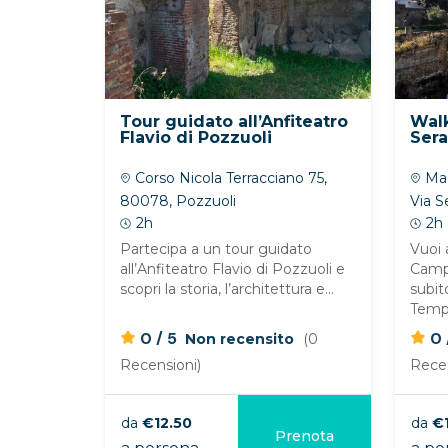
Tour guidato all’Anfiteatro
Walk
Flavio di Pozzuoli
Sera
Corso Nicola Terracciano 75,
Mac
80078, Pozzuoli
Via S
2h
Metro
2h
Partecipa a un tour guidato
Vuoi 
all’Anfiteatro Flavio di Pozzuoli e
Campi
scopri la storia, l’architettura e...
subit
Tempi
/
0
5
0
Non recensito
(0
Recensioni)
Recen
da
€12.50
da
€
Prenota