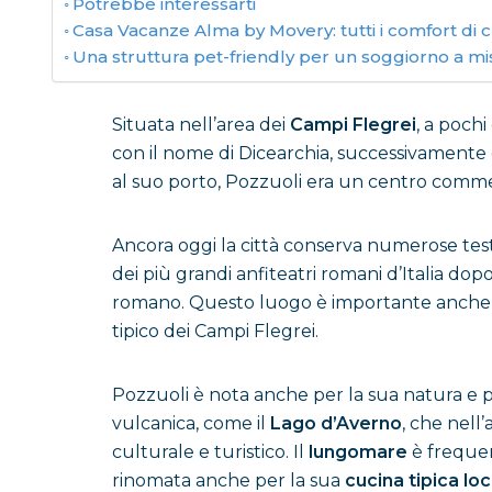
Potrebbe interessarti
Casa Vacanze Alma by Movery: tutti i comfort di c
Una struttura pet-friendly per un soggiorno a mi
Situata nell’area dei
Campi Flegrei
, a pochi
con il nome di Dicearchia, successivamente è
al suo porto, Pozzuoli era un centro comme
Ancora oggi la città conserva numerose tes
dei più grandi anfiteatri romani d’Italia dop
romano. Questo luogo è importante anche dal
tipico dei Campi Flegrei.
Pozzuoli è nota anche per la sua natura e p
vulcanica, come il
Lago d’Averno
, che nell’
culturale e turistico. Il
lungomare
è frequen
rinomata anche per la sua
cucina tipica lo