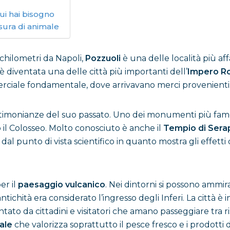
ui hai bisogno
sura di animale
 chilometri da Napoli,
Pozzuoli
è una delle località più a
 diventata una delle città più importanti dell’
Impero R
rciale fondamentale, dove arrivavano merci provenienti 
timonianze del suo passato. Uno dei monumenti più famos
o il Colosseo. Molto conosciuto è anche il
Tempio di Sera
 punto di vista scientifico in quanto mostra gli effetti 
er il
paesaggio vulcanico
. Nei dintorni si possono ammira
antichità era considerato l’ingresso degli Inferi. La città è
tato da cittadini e visitatori che amano passeggiare tra ris
cale
che valorizza soprattutto il pesce fresco e i prodotti 