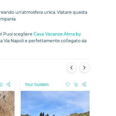
creando un’atmosfera unica. Visitare questa
Campania.
o! Puoi scegliere
Casa Vacanze Alma by
a Via Napoli e perfettamente collegato sia
‹
›
Tour Guidato
Lusso
Featu