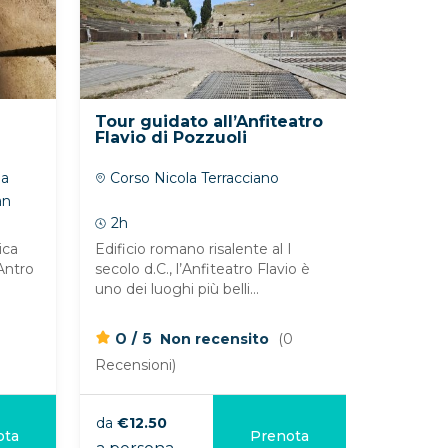
Tour guidato all’Anfiteatro
Alma C
Flavio di Pozzuoli
Mover
/
5
5
la
Corso Nicola Terracciano
an
Recensio
2h
Viale C
ica
Edificio romano risalente al I
Metropoli
’Antro
secolo d.C., l’Anfiteatro Flavio è
uno dei luoghi più belli...
Per soggi
splendid
/
0
5
Non recensito
(0
sceglier
Recensioni)
da
€80.
da
€12.50
ota
Prenota
a Notte