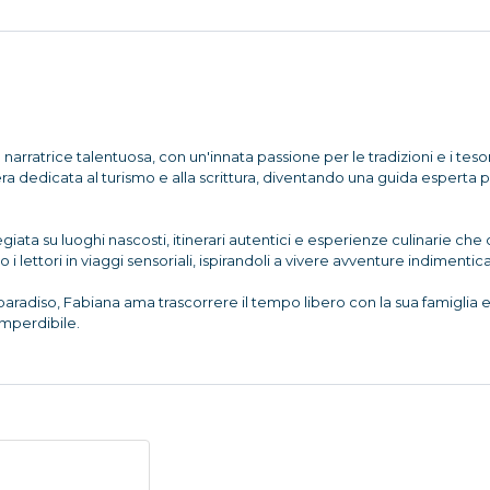
arratrice talentuosa, con un'innata passione per le tradizioni e i teso
era dedicata al turismo e alla scrittura, diventando una guida esperta
legiata su luoghi nascosti, itinerari autentici e esperienze culinarie c
i lettori in viaggi sensoriali, ispirandoli a vivere avventure indimenticab
adiso, Fabiana ama trascorrere il tempo libero con la sua famiglia e g
imperdibile.