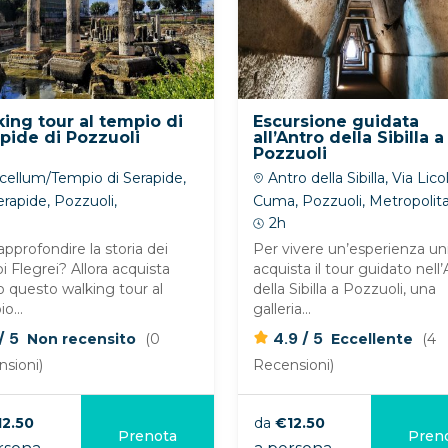
ing tour al tempio di
Escursione guidata
pide di Pozzuoli
all’Antro della Sibilla a
Pozzuoli
ellum/Tempio di Serapide,
Antro della Sibilla, Via Lico
erapide, Pozzuoli,
Cuma, Pozzuoli, Metropolit
politan City of Naples, Italy
City of Naples, Italy
2h
approfondire la storia dei
Per vivere un’esperienza un
 Flegrei? Allora acquista
acquista il tour guidato nell
o questo walking tour al
della Sibilla a Pozzuoli, una
o...
galleria...
/
/
5
4.9
5
Non recensito
(0
Eccellente
(4
sioni)
Recensioni)
12.50
da
€12.50
Prenota
Pren