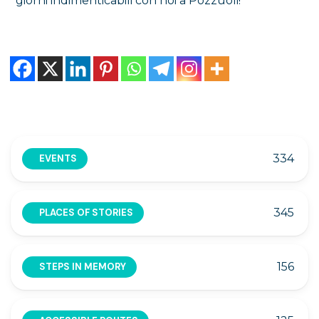
giorni indimenticabili con noi a Pozzuoli!
334
EVENTS
345
PLACES OF STORIES
156
STEPS IN MEMORY