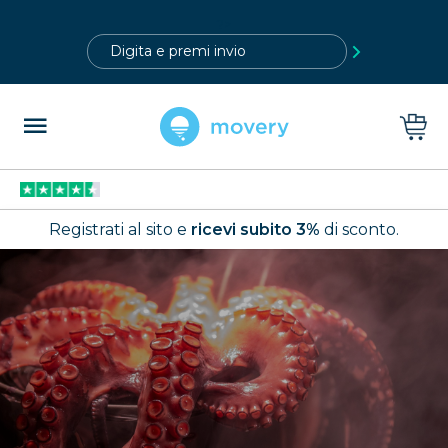
?>
Registrati al sito e
ricevi subito 3%
di sconto.