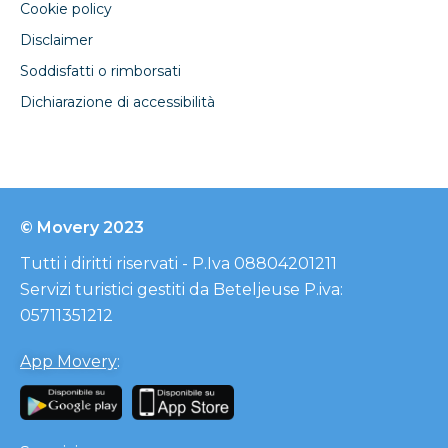
Cookie policy
Disclaimer
Soddisfatti o rimborsati
Dichiarazione di accessibilità
© Movery 2023
Tutti i diritti riservati - P.Iva 08804201211
Servizi turistici gestiti da Beteljeuse P.iva:
05711351212
App Movery
: