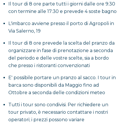
saracene; procederai verso il Golfo di Santa Maria di
Il tour di 8 ore parte tutti i giorni dalle ore 9:30
Castellabate, raggiungendo la
Baia del porticciolo
e
con termine alle 17:30 e prevede 4 soste bagno
la vicina
Isola di Punta Licosa
. Qui è prevista una
L'imbarco avviene presso il porto di Agropoli in
seconda sosta bagno e vale davvero la pena fare
Via Salerno, 19
snorkeling: rimarrai incantato, infatti, dai resti
sommersi dell’omonima città greco-romana, tra
Il tour di 8 ore prevede la scelta del pranzo da
questi una villa e un’antica vasca per l’allevamento
organizzare in fase di prenotazione a seconda
delle murene; sull’isoletta noterai anche un faro e
del periodo e delle vostre scelte, sia a bordo
un rudere, che un tempo era la casa del guardiano
che presso i ristoranti convenzionati
del faro.
E' possibile portare un pranzo al sacco. I tour in
barca sono disponibili da Maggio fino ad
Continuerai l’itinerario verso sud raggiungendo
Ottobre a seconda delle condizioni meteo
anche l’ultima baia, quella di
Ogliastro
. Prima di
arrivare potrai concordarti con lo skipper sulle altre
Tutti i tour sono condivisi. Per richiedere un
soste bagno da fare, nei luoghi che più ti attirano o
tour privato, è necessario contattare i nostri
semplicemente affidandoti alle conoscenze dello
operatori; i prezzi possono variare
skipper che saprà consigliarti i punti più comodi dove