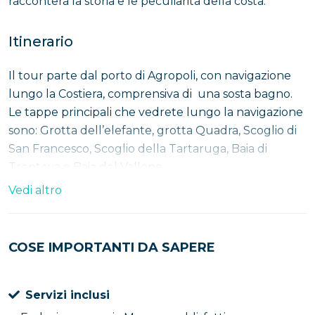
racconterà la storia e le peculiarità della costa.
Itinerario
Il tour parte dal porto di Agropoli, con navigazione
lungo la Costiera, comprensiva di una sosta bagno.
Le tappe principali che vedrete lungo la navigazione
sono: Grotta dell’elefante, grotta Quadra, Scoglio di
San Francesco, Scoglio della Tartaruga, Baia di
Trentova e Baia del Vallone.
Vedi altro
Subito dopo l’imbarco si procede verso la
Grotta
dell’Elefante
, casa di una leggenda che ricorda
un’antica storia d’amore, passando poi per
Grotta
COSE IMPORTANTI DA SAPERE
Quadra
e la
Baia del lido azzurro
. Dopo un
inversione a sud si procede verso la
Baia di San
Servizi inclusi
Francesco
, che prende il nome dal monastero