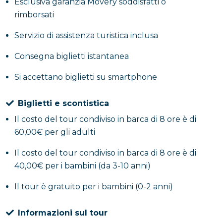
sovrastante e riconoscibile per la croce posta
Esclusiva garanzia Movery soddisfatti o
sull’estremità superiore dello scoglio in mezzo al
rimborsati
mare; nel frattempo sarai incuriosito dai vari aneddoti
Servizio di assistenza turistica inclusa
che ti verranno raccontati sui luoghi che ammirerai
durante il tour.
Consegna biglietti istantanea
Si accettano biglietti su smartphone
Dopo aver raggiunto lo
Scoglio della Tartaruga
e la
vicina
Baia di Trentova
e le sue acque cristalline,
Biglietti e scontistica
concluderai il giro alla
Baia del Vallone
, uno dei
Il costo del tour condiviso in barca di 8 ore è di
luoghi più suggestivi della costa per la macchia
60,00€ per gli adulti
mediterranea che caratterizza la parete rocciosa. Qui
potrai goderti l’acqua limpida durante la sosta bagno.
Il costo del tour condiviso in barca di 8 ore è di
40,00€ per i bambini (da 3-10 anni)
Dopo la sosta presso la Baia del Vallone, se vuoi
Il tour è gratuito per i bambini (0-2 anni)
continuare questo tour e scoprire gli altri luoghi che
il litorale ci riserva, avventurati in direzione di
Punta
Informazioni sul tour
Tresino
e
Punta Pagliarola
, su cui noterai le torri