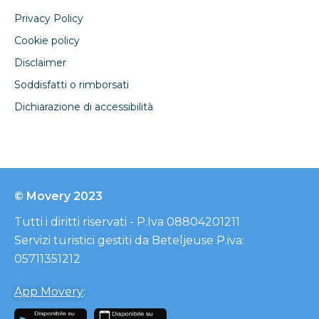
Privacy Policy
Cookie policy
Disclaimer
Soddisfatti o rimborsati
Dichiarazione di accessibilità
© Movery 2023
Tutti i diritti riservati - P.Iva 08804201211
Servizi turistici gestiti da Beteljeuse P.iva:
05711351212
App Movery
: